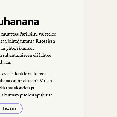
Juhanana
muuttaa Pariisiin, väittelee
a
ttaa johtajauransa Ruotsissa
vän yhteiskunnan
 rakentamiseen eli lähtee
kkaan.
evasti kaikkien kanssa
Juhana on miehiään? Miten
rkkinatalouden ja
eiskunnan puolestapuhuja?
n tarina