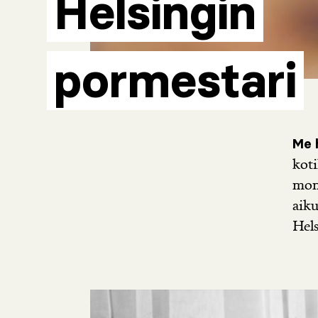
Helsingin
pormestari
Me h
koti
moni
aiku
Hels