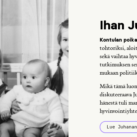
Ihan 
Kontulan poik
tohtoriksi, aloi
sekä vaihtaa hy
tutkimuksen sen
mukaan politii
Mikä tämä luont
diskuteeraava 
hänestä tuli ma
hyvinvointiyht
Lue Juhana