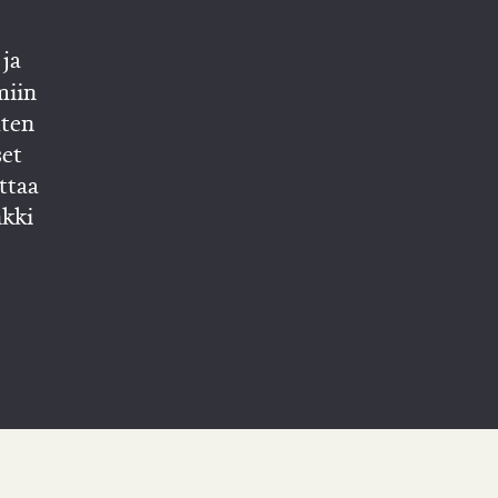
aiksi...
ja
miin
lten
set
ttaa
nkki
öt