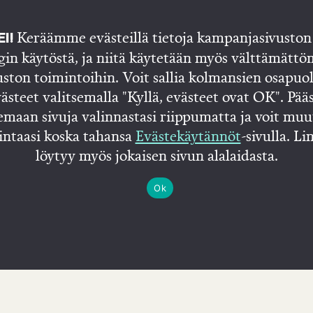
l
Keräämme evästeillä tietoja kampanjasivuston 
I!
gin käytöstä, ja niitä käytetään myös välttämättö
uston toimintoihin. Voit sallia kolmansien osapuo
ästeet valitsemalla "Kyllä, evästeet ovat OK". Pää
emaan sivuja valinnastasi riippumatta ja voit muu
intaasi koska tahansa
Evästekäytännöt
-sivulla. Li
löytyy myös jokaisen sivun alalaidasta.
Ok
tusivu
Juhana
Blogi
Tietosuojaseloste
Evästekäytänn