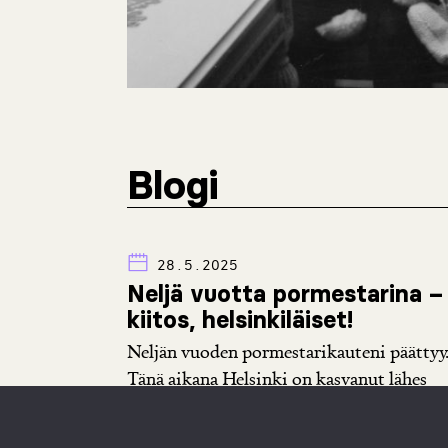
Blogi
28.5.2025
Neljä vuotta pormestarina –
kiitos, helsinkiläiset!
Neljän vuoden pormestarikauteni päättyy
Tänä aikana Helsinki on kasvanut lähes
27 000 ihmisellä. Kaupunki on...