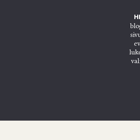
HE
blo
siv
ev
luk
val
E