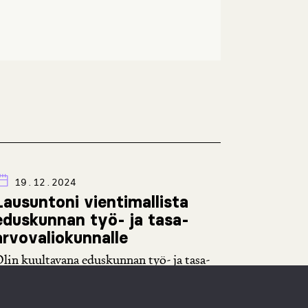
19.12.2024
Lausuntoni vientimallista
eduskunnan työ- ja tasa-
arvovaliokunnalle
lin kuultavana eduskunnan työ- ja tasa-
rvovaliokunnassa 22. marraskuuta 2024
oskien hallituksen esitystä eduskunnalle