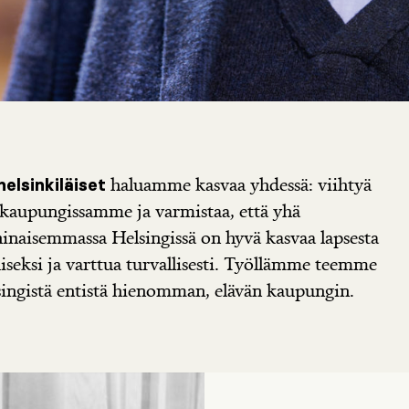
haluamme kasvaa yhdessä: viihtyä
elsinkiläiset
kaupungissamme ja varmistaa, että yhä
naisemmassa Helsingissä on hyvä kasvaa lapsesta
iseksi ja varttua turvallisesti. Työllämme teemme
ingistä entistä hienomman, elävän kaupungin.