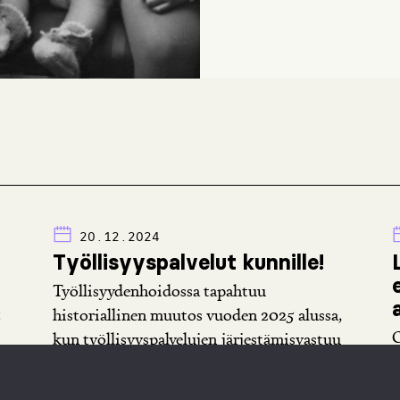
20.12.2024
Työllisyyspalvelut kunnille!
Työllisyydenhoidossa tapahtuu
.
historiallinen muutos vuoden 2025 alussa,
O
kun työllisyyspalvelujen järjestämisvastuu
a
siirtyy valtiolta kunnille. Helsingistä
k
tulee...