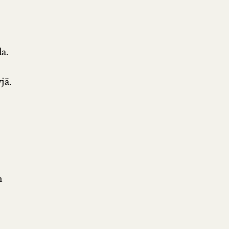
la.
jä.
n