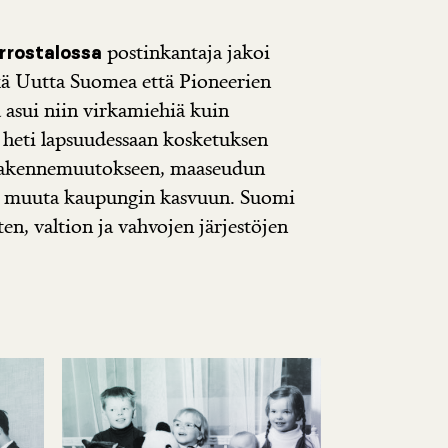
postinkantaja jakoi
rrostalossa
kä Uutta Suomea että Pioneerien
 asui niin virkamiehiä kuin
i heti lapsuudessaan kosketuksen
 rakennemuutokseen, maaseudun
n muuta kaupungin kasvuun. Suomi
sten, valtion ja vahvojen järjestöjen