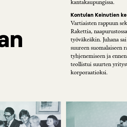
kantakaupungissa.
Kontulan Keinutien ke
Vartiaisten rappuun se
an
Rakettia, naapurustossa
työväkeäkin. Juhana sa
suureen suomalaiseen
tyhjenemiseen ja enne
teollistui suurten yrity
korporaatioksi.