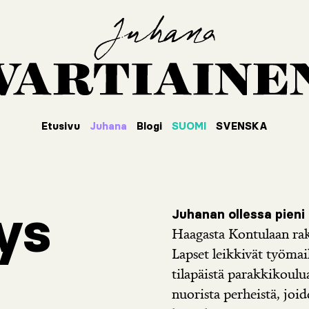
Etusivu
Juhana
Blogi
SUOMI
SVENSKA
ys
Juhanan ollessa pieni 
Haagasta Kontulaan rak
Lapset leikkivät työmail
tilapäistä parakkikoulua
nuorista perheistä, joid