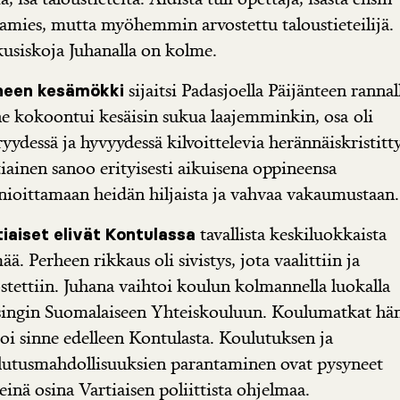
amies, mutta myöhemmin arvostettu taloustieteilijä.
usiskoja Juhanalla on kolme.
sijaitsi Padasjoella Päijänteen rannal
heen kesämökki
e kokoontui kesäisin sukua laajemminkin, osa oli
yydessä ja hyvyydessä kilvoittelevia herännäiskristitty
iainen sanoo erityisesti aikuisena oppineensa
ioittamaan heidän hiljaista ja vahvaa vakaumustaan.
tavallista keskiluokkaista
tiaiset elivät Kontulassa
ää. Perheen rikkaus oli sivistys, jota vaalittiin ja
stettiin. Juhana vaihtoi koulun kolmannella luokalla
singin Suomalaiseen Yhteiskouluun. Koulumatkat hä
toi sinne edelleen Kontulasta. Koulutuksen ja
lutusmahdollisuuksien parantaminen ovat pysyneet
einä osina Vartiaisen poliittista ohjelmaa.