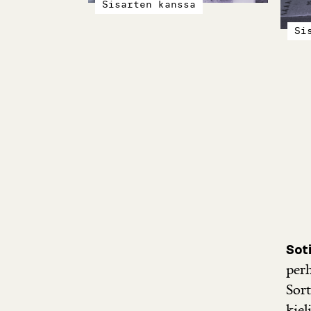
Sisarten kanssa
Si
Sot
perh
Sort
kiel