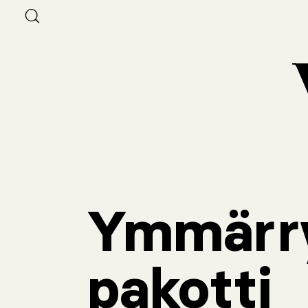
Ymmärr
pakotti