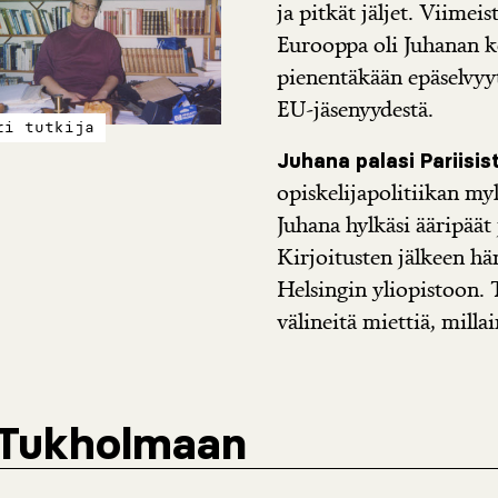
ja pitkät jäljet. Viimei
Eurooppa oli Juhanan ko
pienentäkään epäselvyy
EU-jäsenyydestä.
ri tutkija
Juhana palasi Pariisis
opiskelijapolitiikan my
Juhana hylkäsi ääripäät 
Kirjoitusten jälkeen hä
Helsingin yliopistoon. 
välineitä miettiä, milla
 Tukholmaan