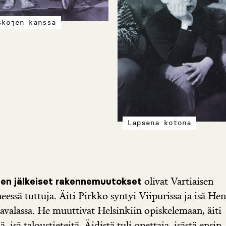
skojen kanssa
Lapsena kotona
olivat Vartiaisen
ien jälkeiset rakennemuutokset
eessä tuttuja. Äiti Pirkko syntyi Viipurissa ja isä Hen
avalassa. He muuttivat Helsinkiin opiskelemaan, äiti
iä, isä taloustieteitä. Äidistä tuli opettaja, isästä ensin