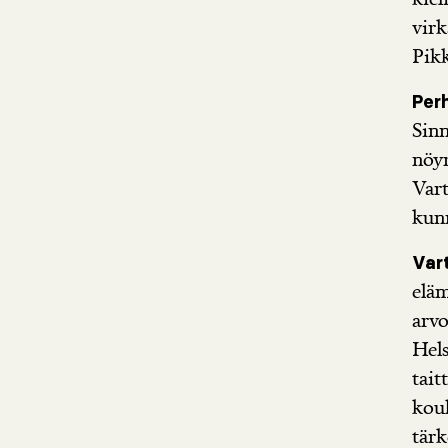
virk
Pikk
Per
Sinn
nöyr
Vart
kunn
Var
eläm
arvo
Hel
tait
kou
tärk