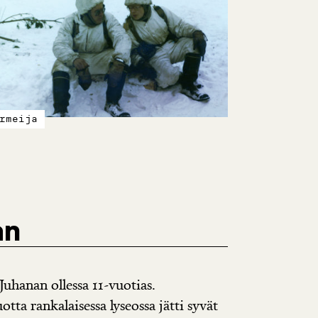
rmeija
an
Juhanan ollessa 11-vuotias.
tta rankalaisessa lyseossa jätti syvät