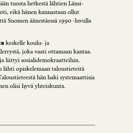
stään tuosta hetkestä lähtien Länsi-
ti, eikä hänen kannastaan ollut
ttä Suomen äänestäessä 1990 -luvulla
keskelle koulu- ja
ta
llerrystä, joka vaati ottamaan kantaa.
ja liittyi sosialidemokraatteihin.
n lähti opiskelemaan taloustieteitä
Taloustieteestä hän haki systemaattisia
inen olisi hyvä yhteiskunta.