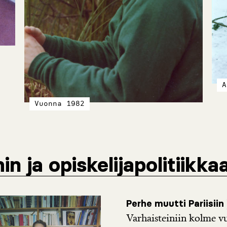
A
Vuonna 1982
hin ja opiskelijapolitiikka
Perhe muutti Pariisiin
Varhaisteiniin kolme vuo