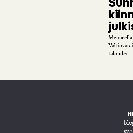
Sunn
kiin
julk
Menneellä v
Valtiovara
talouden...
HE
blo
siv