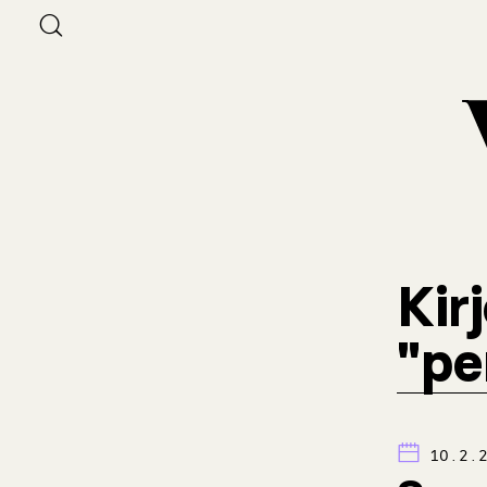
Kir
"pe
10.2.