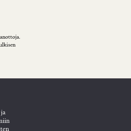
nanottoja.
ulkisen
ja
miin
lten