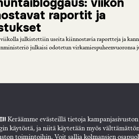
untaibloggaus: viikon
nostavat raportit ja
istukset
iikolla julkistettiin useita kiinnostavia raportteja ja kan
inministeriö julkaisi odotetun virkamiespuheenvuoronsa j
Keräämme evästeillä tietoja kampanjasivuston 
I!
gin käytöstä, ja niitä käytetään myös välttämättö
uston toimintoihin. Voit sallia kolmansien osapuo