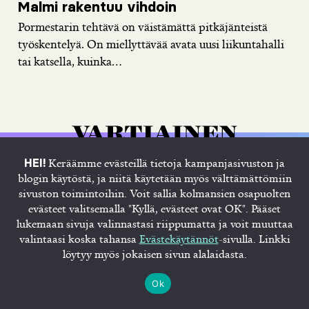
Malmi rakentuu vihdoin
Pormestarin tehtävä on väistämättä pitkäjänteistä
työskentelyä. On miellyttävää avata uusi liikuntahalli
tai katsella, kuinka...
Keräämme evästeillä tietoja kampanjasivuston ja
HEI!
blogin käytöstä, ja niitä käytetään myös välttämättömiin
sivuston toimintoihin. Voit sallia kolmansien osapuolten
evästeet valitsemalla "Kyllä, evästeet ovat OK". Pääset
lukemaan sivuja valinnastasi riippumatta ja voit muuttaa
Etusivu
Juhana
Blogi
Tietosuojaseloste
valintaasi koska tahansa
Evästekäytännöt
-sivulla. Linkki
Evästekäytännöt
löytyy myös jokaisen sivun alalaidasta.
Ok