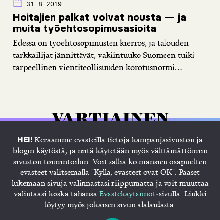
31.8.2019
Hoitajien palkat voivat nousta — ja
muita työehtosopimusasioita
Edessä on työehtosopimusten kierros, ja talouden
tarkkailijat jännittävät, vakiintuuko Suomeen tuiki
tarpeellinen vientiteollisuuden korotusnormi...
Keräämme evästeillä tietoja kampanjasivuston ja
HEI!
blogin käytöstä, ja niitä käytetään myös välttämättömiin
sivuston toimintoihin. Voit sallia kolmansien osapuolten
evästeet valitsemalla "Kyllä, evästeet ovat OK". Pääset
lukemaan sivuja valinnastasi riippumatta ja voit muuttaa
Etusivu
Juhana
Blogi
Tietosuojaseloste
valintaasi koska tahansa
Evästekäytännöt
-sivulla. Linkki
Evästekäytännöt
löytyy myös jokaisen sivun alalaidasta.