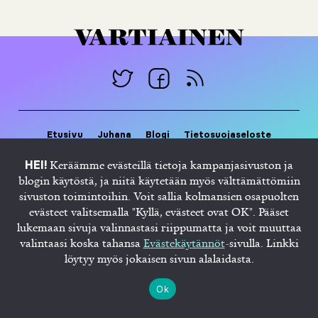
Etusivu
Juhana
Blogi
Tietosuojaseloste
Evästekäytännöt
Keräämme evästeillä tietoja kampanjasivuston ja
HEI!
blogin käytöstä, ja niitä käytetään myös välttämättömiin
sivuston toimintoihin. Voit sallia kolmansien osapuolten
evästeet valitsemalla "Kyllä, evästeet ovat OK". Pääset
lukemaan sivuja valinnastasi riippumatta ja voit muuttaa
valintaasi koska tahansa
Evästekäytännöt
-sivulla. Linkki
löytyy myös jokaisen sivun alalaidasta.
Ok