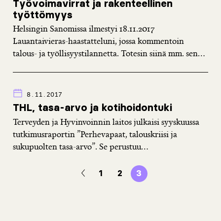
Työvoimavirrat ja rakenteellinen
työttömyys
Helsingin Sanomissa ilmestyi 18.11.2017
Lauantaivieras-haastatteluni, jossa kommentoin
talous- ja työllisyystilannetta. Totesin siinä mm. sen...
8.11.2017
THL, tasa-arvo ja kotihoidontuki
Terveyden ja Hyvinvoinnin laitos julkaisi syyskuussa
tutkimusraportin ”Perhevapaat, talouskriisi ja
sukupuolten tasa-arvo”. Se perustuu...
1
2
3