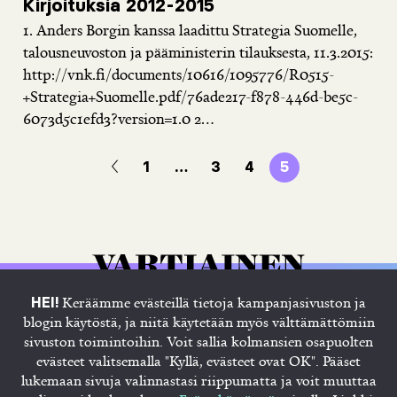
Kirjoituksia 2012-2015
1. Anders Borgin kanssa laadittu Strategia Suomelle,
talousneuvoston ja pääministerin tilauksesta, 11.3.2015:
http://vnk.fi/documents/10616/1095776/R0515-
+Strategia+Suomelle.pdf/76ade217-f878-446d-be5c-
6073d5c1efd3?version=1.0 2...
1
…
3
4
5
Keräämme evästeillä tietoja kampanjasivuston ja
HEI!
blogin käytöstä, ja niitä käytetään myös välttämättömiin
sivuston toimintoihin. Voit sallia kolmansien osapuolten
evästeet valitsemalla "Kyllä, evästeet ovat OK". Pääset
lukemaan sivuja valinnastasi riippumatta ja voit muuttaa
Etusivu
Juhana
Blogi
Tietosuojaseloste