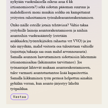
nykyään vuokralaisella oikeus asua 6 kk
irtisanomisesta?) sekä sidotun pääoman suuruus ja
mahdollisesti moni muukin seikka on kampittanut
yritysten rahoittamien työsuhdeasuntorakentamisen.
Onko näille esteille jotain tehtävissä? Valtio takaa
yrityksille lainoja asuntorakentamiseen ja näihin
asuntoihin vuokrasääntely (estetään
asukkaiden/työntekijöiden rahastus vrt VVO) ja jos
talo myydään, mahd voitosta osa tuloutetaan valtiolle
(rajoittaja/takaaja saa osan mahd arvonnoususta).
Samalla asunnon luovuttaminen sidottaisiin lähemmäs
irtisanomisaikaa (lakimuutos tarvittanee). Jos
työnantajat lähtevät mukaan asuntorakentamiseen,
tulee varmasti asuntotuotantoo lisää kapasiteettia.
Samalla liikkuminen työn perässä helpottuu ainakin
pykälän verran, kun asunto järjestyy läheltä
työpaikkaa.
Vastaa