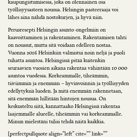
kaupungistumisessa, joka on olennainen osa
työllisyysasteen nousua. Helsingin pasteeraaja voi
lähes aina nähdä nostokurjen, ja hyvä niin.
Perusresepti Helsingin asunto-ongelmiin on
kaavoittaminen ja rakentaminen. Rakentamisen tahti
on noussut, mutta sitä voidaan edelleen nostaa.
Vuonna 2016 Helsinkiin valmistui noin neljä ja puoli
tuhatta asuntoa. Helsingissä pitää kuitenkin
seuraavien vuosien aikana rakentaa vähintään 10 000
asuntoa vuodessa. Korkeammalle, tiheämmin,
tiiviimmin ja enemmän – hyvinvoinnin ja työllisyyden
edellytyksiä luoden. Ja mitä enemmän rakennetaan,
sitä enemmän hillitään hintojen nousua. On
keskusteltu siitä, kannattaako Helsingissä rakentaa
laajemmalle alueelle, tiheämmin vai korkeammalle.
Minun mielestäni tulisi tehdä näitä kaikkia.
[perfectpullquote align=”left” cite=”” link=””