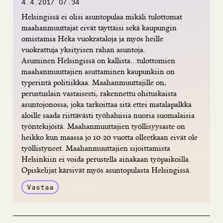
4.4.2017 07:34
Helsingissä ei olisi asuntopulaa mikäli tulottomat
maahanmuuttajat eivät täyttäisi sekä kaupungin
omistamia Heka vuokrataloja ja myös heille
vuokrattuja yksityisen rahan asuntoja.
Asuminen Helsingissä on kallista…tulottomien
maahanmuuttajien asuttaminen kaupunkiin on
typerintä politiikkaa. Maahanmuuttajille on,
perustuslain vastaisesti, rakennettu ohituskaista
asuntojonossa, joka tarkoittaa sitä ettei matalapalkka
aloille saada riittävästi työhaluisia nuoria suomalaisia
työntekijöitä. Maahanmuuttajien työllisyysaste on
heikko kun maassa jo 10-20 vuotta olleetkaan eivät ole
työllistyneet. Maahanmuuttajien sijoittamista
Helsinkiin ei voida perustella ainakaan työpaikoilla.
Opiskelijat kärsivät myös asuntopulasta Helsingissä.
Vastaa