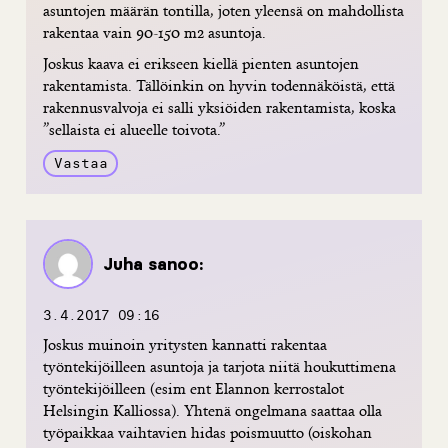
asuntojen määrän tontilla, joten yleensä on mahdollista
rakentaa vain 90-150 m2 asuntoja.
Joskus kaava ei erikseen kiellä pienten asuntojen
rakentamista. Tällöinkin on hyvin todennäköistä, että
rakennusvalvoja ei salli yksiöiden rakentamista, koska
”sellaista ei alueelle toivota.”
Vastaa
Juha
sanoo:
3.4.2017 09:16
Joskus muinoin yritysten kannatti rakentaa
työntekijöilleen asuntoja ja tarjota niitä houkuttimena
työntekijöilleen (esim ent Elannon kerrostalot
Helsingin Kalliossa). Yhtenä ongelmana saattaa olla
työpaikkaa vaihtavien hidas poismuutto (oiskohan