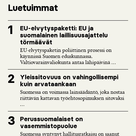
Luetuimmat
EU-elvytyspaketti: EU ja
suomalainen laillisuusajattelu
törmäävät
EU-elvytyspaketin poliittinen prosessi on
käynnissä Suomen eduskunnassa.
Valtiovarainvaliokunta antaa lähipäivinä ...
Yleissitovuus on vahingollisempi
kuin arvataankaan
Suomessa on voimassa lainsäädäntö, joka nostaa
riittävän kattavan työehtosopimuksen sitovaksi
...
Perussuomalaiset on
vasemmistopuolue
Suomessa syntynyt hallitusratkaisu on saanut