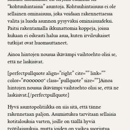
“kohtuuhintaisia” asuntoja. Kohtuuhintaisuus ei ole
sellainen ominaisuus, joka voidaan rakennettaessa
valita ja luoda asunnon pysyväksi ominaisuudeksi.
Paitsi rakentamalla ikkunattomia koppeja, joissa
kukaan ei oikeasti halua asua, kuten irvileukaiset
tutkijat ovat huomauttaneet.
Ainoa hintojen nousua ikävämpi vaihtoehto olisi se,
että ne laskisivat.
[perfectpullquote align=”right” cite=”” link=””
color=”#000000″ class=”pullquote” size=””]Ainoa
hintojen nousua ikävämpi vaihtoehto olisi se, että ne
laskisivat.[/perfectpullquote]
Hyvä asuntopolitiikka on siis sitä, että tänne
rakennetaan paljon. Asumistukea tarvitaan sellaisia
kotitalouksia varten, joille on täällä hyviä
työtilaisuuksia, mutta joiden on vaikea suoriutua