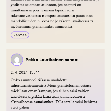
yhdistää se omaan asuntoon, jos naapuri on
muuttamassa pois. Samaan tapaan voisi
rakennusvaiheessa isompiin asuntoihin jättää aina
mahdollisuuden pilkkoa ne jo rakennusvaiheessa tai
myöhemmin pienemmiksi asunnoiksi.
Vastaa
Pekka Laurikainen
sanoo:
2.4.2017 15:44
Onko asuntopolitiikassa unohdettu
rahoitusinstrumentit? Moni pienituloinen ostaisi
mielellään oman kämpän, jos siihen saisi valtion
takauksen ja pitkän laina-ajan ja mahdollisesti
alkuvaiheessa asumistukea. Tällä saralla voisi kehittää
vielä paljon