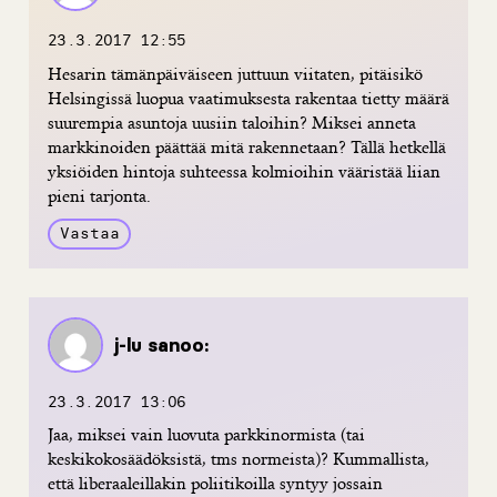
23.3.2017 12:55
Hesarin tämänpäiväiseen juttuun viitaten, pitäisikö
Helsingissä luopua vaatimuksesta rakentaa tietty määrä
suurempia asuntoja uusiin taloihin? Miksei anneta
markkinoiden päättää mitä rakennetaan? Tällä hetkellä
yksiöiden hintoja suhteessa kolmioihin vääristää liian
pieni tarjonta.
Vastaa
j-lu
sanoo:
23.3.2017 13:06
Jaa, miksei vain luovuta parkkinormista (tai
keskikokosäädöksistä, tms normeista)? Kummallista,
että liberaaleillakin poliitikoilla syntyy jossain