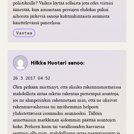
poliitikoille? Vaikea löytää sellaista jota edes viitsisi
äänestää, kun ainoastaan persujen ehdokas puhui
aiheesta järkeviä sanoja kohtuuhintaista asumista
käsittelevässä paneelissa.
Vastaa
Hilkka Huotari
sanoo:
26.3.2017 04:52
Olen pitkään miettinyt, että olisiko rakennusnormeissa
mahdollista antaa oikeus rakentaa pienempiä asuntoja,
jos ne alunperinkin rakennetaan niin, että ne olisivat
rakennusvaiheessa tai myöhemmin helposti
yhdistettävissä isommiksi asunnoiksi. Tällöin
annettaisiin markkinan aidommin päättää asuntojen
koko. Perheen koon tai varallisuuden kasvaessa
saattaisi olla esim. mahdollisuus ostaa naapuriasunto ja