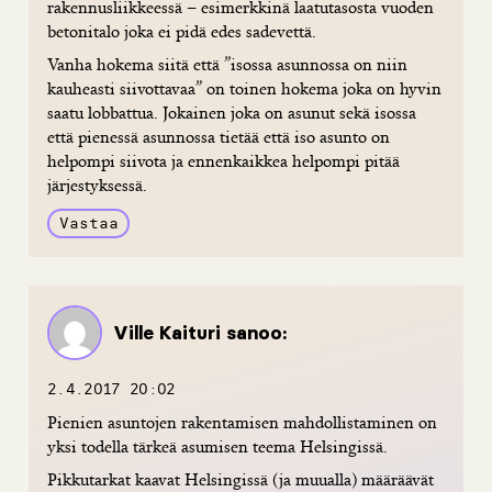
rakennusliikkeessä – esimerkkinä laatutasosta vuoden
betonitalo joka ei pidä edes sadevettä.
Vanha hokema siitä että ”isossa asunnossa on niin
kauheasti siivottavaa” on toinen hokema joka on hyvin
saatu lobbattua. Jokainen joka on asunut sekä isossa
että pienessä asunnossa tietää että iso asunto on
helpompi siivota ja ennenkaikkea helpompi pitää
järjestyksessä.
Vastaa
Ville Kaituri
sanoo:
2.4.2017 20:02
Pienien asuntojen rakentamisen mahdollistaminen on
yksi todella tärkeä asumisen teema Helsingissä.
Pikkutarkat kaavat Helsingissä (ja muualla) määräävät