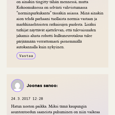
on ainakin tingitty tähän mennessä, mutta
Kokoomuksessa on selvästi vahvistumassa
”norminpurkukanta” tässäkin asiassa. Minä ainakin
aion tehdä parhaani tuollaista normia vastaan ja
markkinaehtoisten ratkaisujen puolesta. Lisäksi
tutkijat näyttävät ajattelevan, että tulevaisuuden
jakamis-alusta-robotti-kulkuneuvotalous tulee
pärjäämään verrattomasti pienemmällä
autokannalla kuin nykyinen.
Vastaa
Joonas
sanoo:
24.3.2017 12:28
Hatun noston paikka. Miksi tämä kaupungin
asuntontoedun saaneista puhuminen on niin vaikeaa