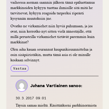
vaiheessa aseman saannin jälkeen tämä epäluottamus
markkinoiden kykyyn tuottaa ihmisille sitä mitä he
tarvitsevat, kykyyn reagoida tarpeeksi ripeästi
kysynnän muutoksiin jne.
Ovatko ne virkamiehet niin hyviä puhumaan, ja jos
ovat, niin kerrotko nyt sitten vielä äänestäjille, että
millä perusteilla virkamiehet tietävät paremmin kuin
markkinat?
Olen aika kauan seurannut kaupunkisuunnittelua ja
osin sisäpiiristäkin, mutta tämä asia ei ole minulle
koskaan selvinnyt.
Vastaa
Juhana Vartiainen
sanoo:
30.3.2017 09:01
Täysin samaa mieltä. Käsittääkseni parkkinormista