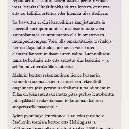
repsahdettu ja sallittu kaavoituksella peräti rivitalot
jossa ”varakas” keskiluokka kiittää hyvästä onnestaa
että sai kalliilla ostettua edes hieman tilaa itselleen.
Jos kaavoitus ei olisi kaavoihinsa kangistunutta ja
läpeensä korruptoitunutta / idealisoitunutta voisi
asuntokanta ja asuntotuotanto olla huomattavasti
monipuolisempaa. Voisi olla omakotitaloja, rivitaloja,
kerrostaloja, luhtitaloja jne joista voisi sitten
elämäntilanteen mukaan sitten valita. Luonnollisesti
tämä tarkoittaisi sitä että asutettu alue laajenisi – ja
sehän on viheriöstölle kauhistus.
Malmin kentän rakentaminen lienee kuvaavin
esimerkki suomalaisten itse itselleen tekemästä
ongelmasta joka perustuu idealismiin tai idiotismiin.
Tilaa on joka suuntaan mutta pitää purkaa lentokenttä
jotta päästään rakentamaan tolkuttoman kalliisti
suoperäiselle maaperälle.
Lyhyt pyörähdys lentokoneella tai edes piipahdus
Stadionin tornissa kertoo että Helsingissä ja
pääkaupunkiseudulla ei ole tonttipulaa. Täällä on vain