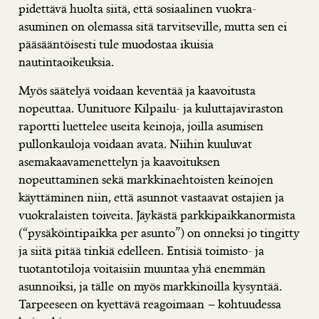
pidettävä huolta siitä, että sosiaalinen vuokra-
asuminen on olemassa sitä tarvitseville, mutta sen ei
pääsääntöisesti tule muodostaa ikuisia
nautintaoikeuksia.
Myös säätelyä voidaan keventää ja kaavoitusta
nopeuttaa. Uunituore Kilpailu- ja kuluttajaviraston
raportti luettelee useita keinoja, joilla asumisen
pullonkauloja voidaan avata. Niihin kuuluvat
asemakaavamenettelyn ja kaavoituksen
nopeuttaminen sekä markkinaehtoisten keinojen
käyttäminen niin, että asunnot vastaavat ostajien ja
vuokralaisten toiveita. Jäykästä parkkipaikkanormista
(“pysäköintipaikka per asunto”) on onneksi jo tingitty
ja siitä pitää tinkiä edelleen. Entisiä toimisto- ja
tuotantotiloja voitaisiin muuntaa yhä enemmän
asunnoiksi, ja tälle on myös markkinoilla kysyntää.
Tarpeeseen on kyettävä reagoimaan – kohtuudessa