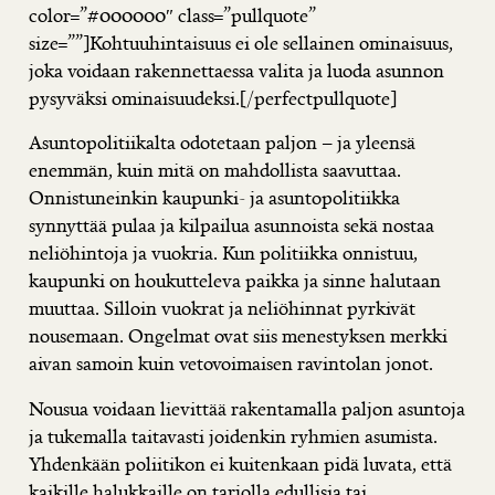
color=”#000000″ class=”pullquote”
size=””]Kohtuuhintaisuus ei ole sellainen ominaisuus,
joka voidaan rakennettaessa valita ja luoda asunnon
pysyväksi ominaisuudeksi.[/perfectpullquote]
Asuntopolitiikalta odotetaan paljon – ja yleensä
enemmän, kuin mitä on mahdollista saavuttaa.
Onnistuneinkin kaupunki- ja asuntopolitiikka
synnyttää pulaa ja kilpailua asunnoista sekä nostaa
neliöhintoja ja vuokria. Kun politiikka onnistuu,
kaupunki on houkutteleva paikka ja sinne halutaan
muuttaa. Silloin vuokrat ja neliöhinnat pyrkivät
nousemaan. Ongelmat ovat siis menestyksen merkki
aivan samoin kuin vetovoimaisen ravintolan jonot.
Nousua voidaan lievittää rakentamalla paljon asuntoja
ja tukemalla taitavasti joidenkin ryhmien asumista.
Yhdenkään poliitikon ei kuitenkaan pidä luvata, että
kaikille halukkaille on tarjolla edullisia tai