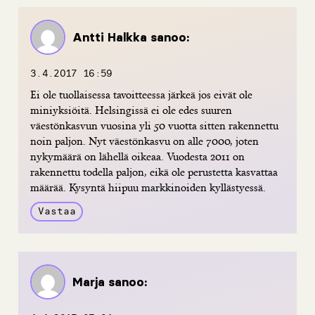
Antti Halkka
sanoo:
3.4.2017 16:59
Ei ole tuollaisessa tavoitteessa järkeä jos eivät ole
miniyksiöitä. Helsingissä ei ole edes suuren
väestönkasvun vuosina yli 50 vuotta sitten rakennettu
noin paljon. Nyt väestönkasvu on alle 7000, joten
nykymäärä on lähellä oikeaa. Vuodesta 2011 on
rakennettu todella paljon, eikä ole perustetta kasvattaa
määrää. Kysyntä hiipuu markkinoiden kyllästyessä.
Vastaa
Marja
sanoo: