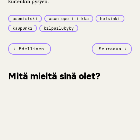
kuitenkin pysyen.
asumistuki
asuntopolitiikka
helsinki
kaupunki
kilpailukyky
Edellinen
Seuraava
Mitä mieltä sinä olet?