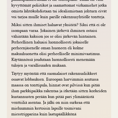
kyvyttömät poliitikot ja saamattomat virkamiehet jotka
omista lähtökohdistaan tai idealismistaan johtuen eivät
voi tarjoa muille kuin parille rakennusyhtiölle tontteja.
Miksi sitten ihmiset haluavat yksiöitä? Siksi että ei ole
isompaan varaa. Jokainen järkevä ihminen ostaisi
vähintään kaksion jos se olisi järkevän hintainen.
Perheellinen haluaisi luonnollisesti jokaiselle
perheenjäsenelle oman huoneen eli kolme
makuuhuonetta olisi perheelliselle minimivaatimus.
Käytännössä joudutaan luonnollisesti menemään
tulojen ja varallisuuden mukaan.
Täytyy myöntää että suomalaiset rakennusliikkeet
osaavat lobbauksen. Euroopan harvimmin asutussa
maassa on tonttipula, hinnat ovat pilvissä kun pitää
ihan parkkipaikka rakentaa ja itketään sitten korkeiden
kustannusten perään kun pitää pari ylimääräistä
venttiiliä asentaa. Ja jälki on niin surkeaa että
mieluummin kertoisin lapsille toimivani
miesstripparina kuin laatupäällikkönä