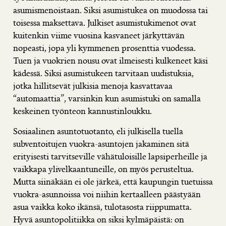
asumismenoistaan. Siksi asumistukea on muodossa tai
toisessa maksettava. Julkiset asumistukimenot ovat
kuitenkin viime vuosina kasvaneet järkyttävän
nopeasti, jopa yli kymmenen prosenttia vuodessa.
Tuen ja vuokrien nousu ovat ilmeisesti kulkeneet käsi
kädessä. Siksi asumistukeen tarvitaan uudistuksia,
jotka hillitsevät julkisia menoja kasvattavaa
“automaattia”, varsinkin kun asumistuki on samalla
keskeinen työnteon kannustinloukku.
Sosiaalinen asuntotuotanto, eli julkisella tuella
subventoitujen vuokra-asuntojen jakaminen sitä
erityisesti tarvitseville vähätuloisille lapsiperheille ja
vaikkapa ylivelkaantuneille, on myös perusteltua.
Mutta siinäkään ei ole järkeä, että kaupungin tuetuissa
vuokra-asunnoissa voi niihin kertaalleen päästyään
asua vaikka koko ikänsä, tulotasosta riippumatta.
Hyvä asuntopolitiikka on siksi kylmäpäistä: on