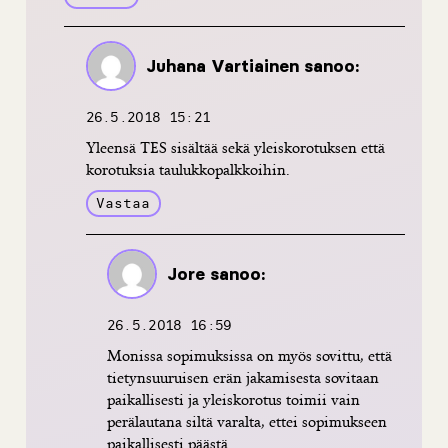
Juhana Vartiainen
sanoo:
26.5.2018 15:21
Yleensä TES sisältää sekä yleiskorotuksen että
korotuksia taulukkopalkkoihin.
Vastaa
Jore
sanoo:
26.5.2018 16:59
Monissa sopimuksissa on myös sovittu, että
tietynsuuruisen erän jakamisesta sovitaan
paikallisesti ja yleiskorotus toimii vain
perälautana siltä varalta, ettei sopimukseen
paikallisesti päästä.