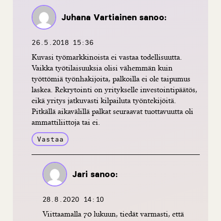
Juhana Vartiainen
sanoo:
26.5.2018 15:36
Kuvasi työmarkkinoista ei vastaa todellisuutta.
Vaikka työtilaisuuksia olisi vähemmän kuin
työttömiä työnhakijoita, palkoilla ei ole taipumus
laskea. Rekrytointi on yritykselle investointipäätös,
eikä yritys jatkuvasti kilpailuta työntekijöitä.
Pitkällä aikavälillä palkat seuraavat tuottavuutta oli
ammattiliittoja tai ei.
Vastaa
Jari
sanoo:
28.8.2020 14:10
Viittaamalla 70 lukuun, tiedät varmasti, että