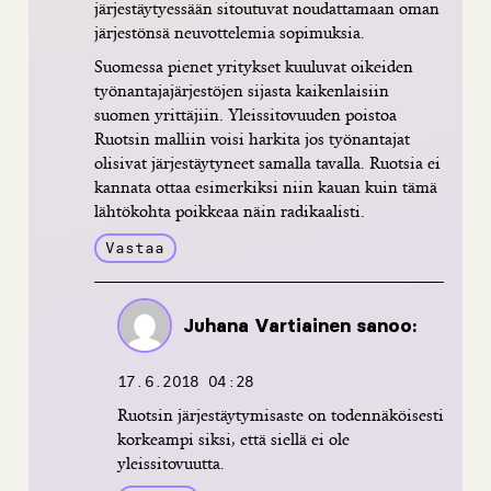
järjestäytyessään sitoutuvat noudattamaan oman
järjestönsä neuvottelemia sopimuksia.
Suomessa pienet yritykset kuuluvat oikeiden
työnantajajärjestöjen sijasta kaikenlaisiin
suomen yrittäjiin. Yleissitovuuden poistoa
Ruotsin malliin voisi harkita jos työnantajat
olisivat järjestäytyneet samalla tavalla. Ruotsia ei
kannata ottaa esimerkiksi niin kauan kuin tämä
lähtökohta poikkeaa näin radikaalisti.
Vastaa
Juhana Vartiainen
sanoo:
17.6.2018 04:28
Ruotsin järjestäytymisaste on todennäköisesti
korkeampi siksi, että siellä ei ole
yleissitovuutta.