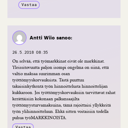
Vastaa
Antti Wiio
sanoo:
26.5.2018 08:35
On selvää, että työmarkkinat eivät ole markkinat.
Yleissitovuutta paljon isompi ongelma on siinä, että
valtio maksaa suurimman osan
työttömyyskorvauksista. Tästä puuttuu
takaisinkytkentä työn hinnoittelusta hinnoittelijan
kukkaroon. Jos työttömyyskorvauksiin tarvittavat rahat
kerättäisiin kokonaan palkansaajilta
työttömyysturvamaksuina, tämä rajoittaisi yllykkeitä
työn ylihinnoitteluun. Ehkä sitten voitaisiin todella
puhua työMARKKINOISTA.
Vastaa