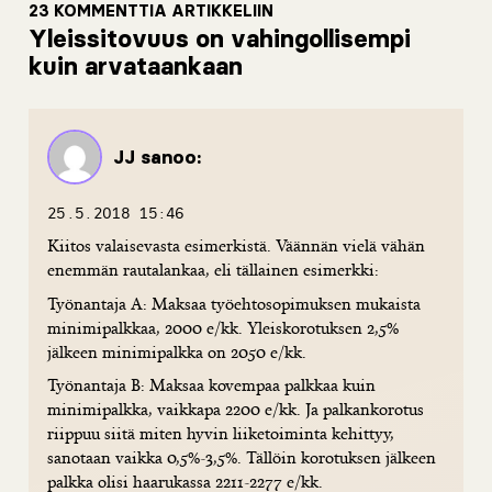
23 KOMMENTTIA ARTIKKELIIN
Yleissitovuus on vahingollisempi
kuin arvataankaan
JJ
sanoo:
25.5.2018 15:46
Kiitos valaisevasta esimerkistä. Väännän vielä vähän
enemmän rautalankaa, eli tällainen esimerkki:
Työnantaja A: Maksaa työehtosopimuksen mukaista
minimipalkkaa, 2000 e/kk. Yleiskorotuksen 2,5%
jälkeen minimipalkka on 2050 e/kk.
Työnantaja B: Maksaa kovempaa palkkaa kuin
minimipalkka, vaikkapa 2200 e/kk. Ja palkankorotus
riippuu siitä miten hyvin liiketoiminta kehittyy,
sanotaan vaikka 0,5%-3,5%. Tällöin korotuksen jälkeen
palkka olisi haarukassa 2211-2277 e/kk.