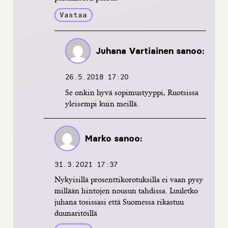
Vastaa
Juhana Vartiainen
sanoo:
26.5.2018 17:20
Se onkin hyvä sopimustyyppi, Ruotsissa
yleisempi kuin meillä.
Marko
sanoo:
31.3.2021 17:37
Nykyisillä prosenttikorotuksilla ei vaan pysy
millään hintojen nousun tahdissa. Luuletko
juhana tosissasi että Suomessa rikastuu
duunaritöillä