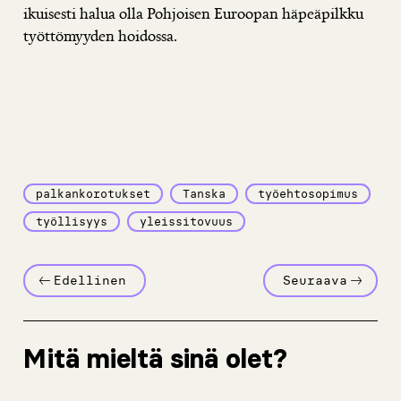
ikuisesti halua olla Pohjoisen Euroopan häpeäpilkku
työttömyyden hoidossa.
palkankorotukset
Tanska
työehtosopimus
työllisyys
yleissitovuus
Edellinen
Seuraava
Mitä mieltä sinä olet?