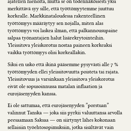
ajatellen hienolta, mutta se on todennäköisesti yksi
merkittävä syy sille, että työttömyytemme juuttuu
korkealle. Markkinataloudessa rakenteellinen
työttömyys määräytyy sen nojalla, miten alas
työttömyys voi laskea ilman, että palkannousupaine
salpaa työnantajien halut lisärekrytointeihin.
Yleissitova yleiskorotus nostaa paineen korkeaksi
vaikka työttömyys olisi korkeallakin.
Siksi
en usko että ikinä pääsemme pysyvästi alle 7 %
työttömyyden ellei yleissitovuutta poisteta tai rajata
.
Yleissitovuus ja varsinkaan yleissitova yleiskorotus
eivät ole sopusoinnussa matalan inflaation ja
eurojäsenyyden kanssa.
Ei ole sattumaa, että eurojäsenyyden ”porstuan”
valinnut Tanska — joka siis pyrkii valuuttansa arvolla
peesaamaan Saksaa — on siirtynyt lähes kokonaan
sellaisiin työehtosopimuksiin, jotka sisältävät vain