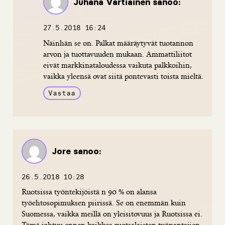
Juhana Vartiainen
sanoo:
27.5.2018 16:24
Näinhän se on. Palkat määräytyvät tuotannon
arvon ja tuottavuuden mukaan. Ammattiliitot
eivät markkinataloudessa vaikuta palkkoihin,
vaikka yleensä ovat siitä pontevasti toista mieltä.
Vastaa
Jore
sanoo:
26.5.2018 10:28
Ruotsissa työntekijöistä n 90 % on alansa
työehtosopimuksen piirissä. Se on enemmän kuin
Suomessa, vaikka meillä on yleisitovuus ja Ruotsissa ei.
Tämä johtuu ennen kaikkea ruotsalaisten työnantajien