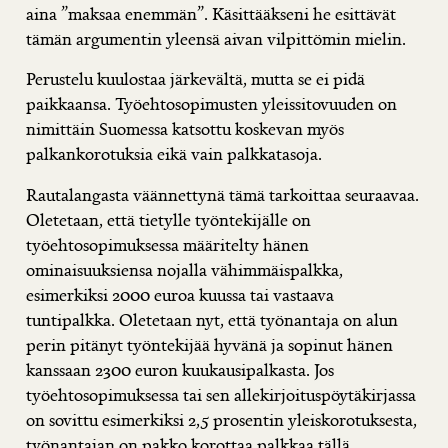
aina ”maksaa enemmän”. Käsittääkseni he esittävät
tämän argumentin yleensä aivan vilpittömin mielin.
Perustelu kuulostaa järkevältä, mutta se ei pidä
paikkaansa. Työehtosopimusten yleissitovuuden on
nimittäin Suomessa katsottu koskevan
myös
palkankorotuksia eikä vain palkkatasoja
.
Rautalangasta väännettynä tämä tarkoittaa seuraavaa.
Oletetaan, että tietylle työntekijälle on
työehtosopimuksessa määritelty hänen
ominaisuuksiensa nojalla vähimmäispalkka,
esimerkiksi 2000 euroa kuussa tai vastaava
tuntipalkka. Oletetaan nyt, että työnantaja on alun
perin pitänyt työntekijää hyvänä ja sopinut hänen
kanssaan 2300 euron kuukausipalkasta. Jos
työehtosopimuksessa tai sen allekirjoituspöytäkirjassa
on sovittu esimerkiksi 2,5 prosentin yleiskorotuksesta,
työnantajan on pakko korottaa palkkaa tällä