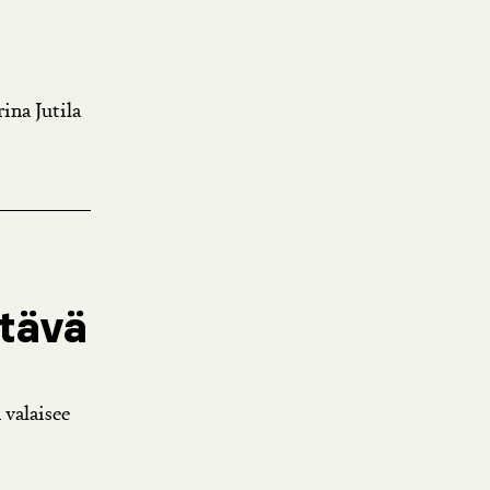
ina Jutila
ttävä
 valaisee