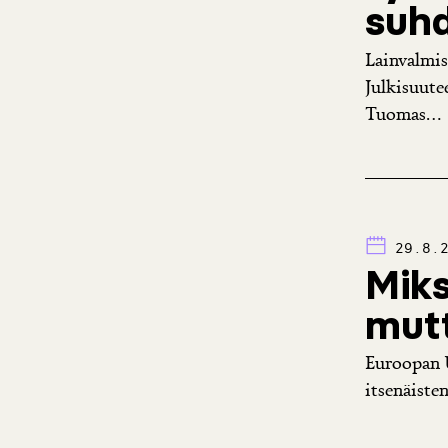
suhd
Lainvalmis
Julkisuute
Tuomas...
29.8.
Miks
mut
Euroopan U
itsenäisten