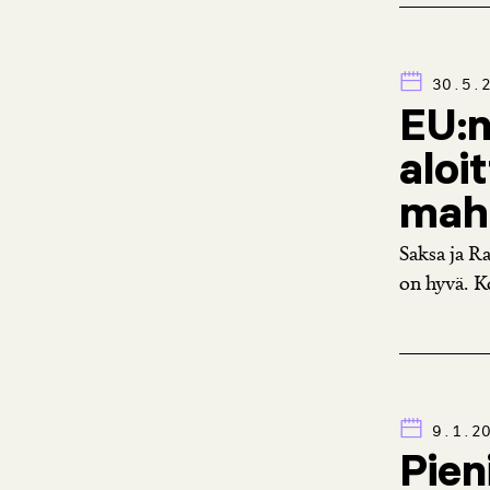
30.5.
EU:n
aloi
mahd
Saksa ja R
on hyvä. K
9.1.2
Pien