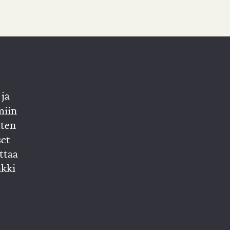
ja
miin
lten
set
ttaa
nkki
öt