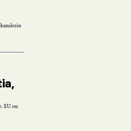
skanslerin
ia,
e. EU on