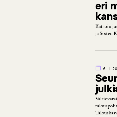
eri 
kan
Katsoin ju
ja Sixten 
6.1.2
Seur
julk
Valtiovara
talouspolit
Talouskasv