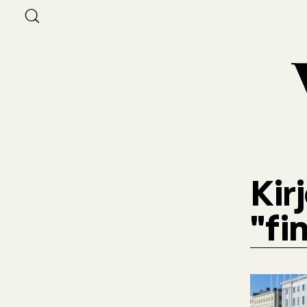
Kir
"fi