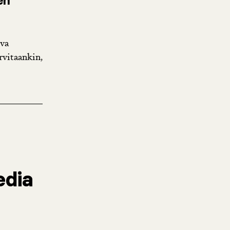
en
hva
rvitaankin,
edia