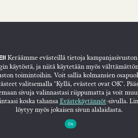
Keräämme evästeillä tietoja kampanjasivuston 
I!
gin käytöstä, ja niitä käytetään myös välttämättö
uston toimintoihin. Voit sallia kolmansien osapuo
ästeet valitsemalla "Kyllä, evästeet ovat OK". Pää
emaan sivuja valinnastasi riippumatta ja voit muu
intaasi koska tahansa
Evästekäytännöt
-sivulla. Li
löytyy myös jokaisen sivun alalaidasta.
tusivu
Juhana
Blogi
Tietosuojaseloste
Evästekäytänn
Ok