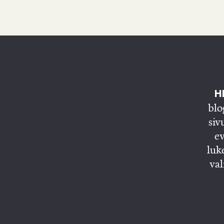
HE
blo
siv
ev
luk
val
E