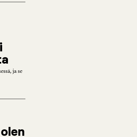
t
i
ta
ssä, ja se
 olen