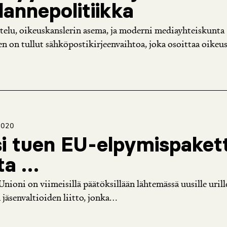
annepolitiikka
telu, oikeuskanslerin asema, ja moderni mediayhteiskunta
en on tullut sähköpostikirjeenvaihtoa, joka osoittaa oikeu
2020
i tuen EU-elpymispakett
ta …
nioni on viimeisillä päätöksillään lähtemässä uusille urill
 jäsenvaltioiden liitto, jonka...