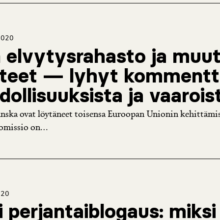
2020
 elvytysrahasto ja muu
tteet — lyhyt kommentt
ollisuuksista ja vaarois
anska ovat löytäneet toisensa Euroopan Unionin kehittämise
omissio on...
020
i perjantaiblogaus: miksi