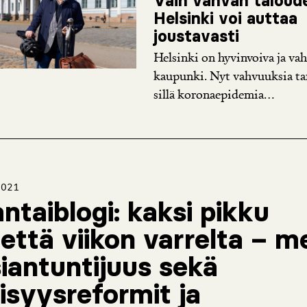
Vain vahvan taloud
Helsinki voi auttaa
joustavasti
Helsinki on hyvinvoiva ja va
kaupunki. Nyt vahvuuksia ta
sillä koronaepidemia...
2021
ntaiblogi: kaksi pikku
että viikon varrelta – m
siantuntijuus sekä
lisyysreformit ja