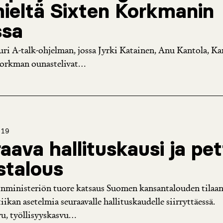
mieltä Sixten Korkmanin
ssa
uri A-talk-ohjelman, jossa Jyrki Katainen, Anu Kantola, Kar
Korkman ounastelivat...
019
aava hallituskausi ja pe
istalous
inministeriön tuore katsaus Suomen kansantalouden tilaan
iikan asetelmia seuraavalle hallituskaudelle siirryttäessä.
u, työllisyyskasvu...