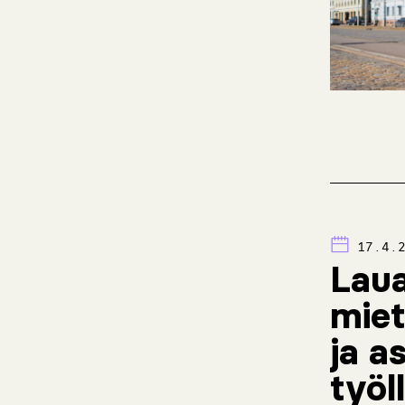
17.4.
Laua
miet
ja a
työl