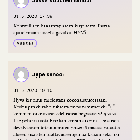
Jukka Koponen
sanoo:
31.5.2020 17:39
Kohtuullisen kansantajuisesti kirjoitettu. Pistää
ajattelemaan uudella gavalka .HYVÄ.
Vastaa
Jype
sanoo:
31.5.2020 19:10
Hyvä kirjoitus mielestäni kokonaisuudessaan.
Keskuspankkirahoituksesta myös nimimerkki ”ij”
kommentoi osuvasti edellisessä bogissasi 28.3.2020.
Itse pohdin tuota Kreikan kriisin aikoina – sisäisen
devalvaation toteuttaminen yhdessä maassa valuutta-
alueen sisäisten tuottavuuserojen paikkaamiseksi on