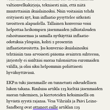
valtionvelkakirjoja, teknisesti niin, että niitä
muutettaisiin ikuislainoiksi. Näin voitaisiin tehdä
erityisesti nyt, kun inflaatio pysyttelee sitkeästi
tavoitteen alapuolella. Tällainen konversio voisi
helpottaa heikompien jäsenmaiden julkistalouden
rahoitusasemaa ja samalla nytkäyttää inflaatio-
odotuksia ylöspäin, kohti 2 prosentin
inflaatiotavoitetta. Jos konversio ikuislainoiksi
tehtäisiin tasa-arvoisesti pääoma-avainten suhteessa,
järjestely ei sisältäisi suoraa tulonsiirtoa euromaiden
välillä, ja olisi siksi helpommin poliittisesti
hyväksyttävissä.
EKP:n tuki jäsenmaille on tunnetusti oikeudellisen
lukon takana. Kuuluisa artikla 123 kieltää jäsenmaiden
suoran tukemisen, ja kiertoteiden keksimisellä on
hyvästä syystä rajansa. Vesa Vihriälä ja Päivi Leino-
Sandberg ovat
ottaneet esille
artiklan 123