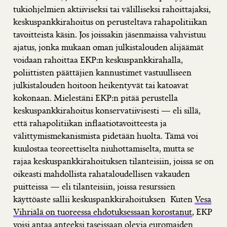
tukiohjelmien aktiiviseksi tai välilliseksi rahoittajaksi,
keskuspankkirahoitus on perusteltava rahapolitiikan
tavoitteista käsin. Jos joissakin jäsenmaissa vahvistuu
ajatus, jonka mukaan oman julkistalouden alijäämät
voidaan rahoittaa EKP:n keskuspankkirahalla,
poliittisten päättäjien kannustimet vastuulliseen
julkistalouden hoitoon heikentyvät tai katoavat
kokonaan. Mielestäni EKP:n pitää perustella
keskuspankkirahoitus konservatiivisesti — eli sillä,
että rahapolitiikan inflaatiotavoitteesta ja
välittymismekanismista pidetään huolta. Tämä voi
kuulostaa teoreettiselta niuhottamiselta, mutta se
rajaa keskuspankkirahoituksen tilanteisiin, joissa se on
oikeasti mahdollista rahataloudellisen vakauden
puitteissa — eli tilanteisiin, joissa resurssien
käyttöaste sallii keskuspankkirahoituksen Kuten
Vesa
Vihriälä on tuoreessa ehdotuksessaan korostanut
, EKP
voisi antaa anteeksi taseissaan olevia euromaiden