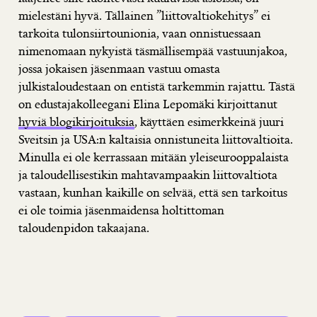
mielestäni hyvä. Tällainen ”liittovaltiokehitys” ei
tarkoita tulonsiirtounionia, vaan onnistuessaan
nimenomaan nykyistä täsmällisempää vastuunjakoa,
jossa jokaisen jäsenmaan vastuu omasta
julkistaloudestaan on entistä tarkemmin rajattu. Tästä
on edustajakolleegani Elina Lepomäki kirjoittanut
hyviä blogikirjoituksia
, käyttäen esimerkkeinä juuri
Sveitsin ja USA:n kaltaisia onnistuneita liittovaltioita.
Minulla ei ole kerrassaan mitään yleiseurooppalaista
ja taloudellisestikin mahtavampaakin liittovaltiota
vastaan, kunhan kaikille on selvää, että sen tarkoitus
ei ole toimia jäsenmaidensa holtittoman
taloudenpidon takaajana.