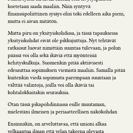
koetetaan saada maaliin. Näin syntyvä
finanssipoliittinen sysäys olisi toki edelleen aika pieni,
mutta ei aivan mitätön.
Mutta piru on yksityiskohdissa, ja tässä tapauksessa
yksityiskohdat eivät ole pikkujuttuja. Nyt tehtävät
ratkaisut luovat nimittäin suuntaa tulevaan, ja polun
päässä voi olla sekä ikäviä että myönteisiä
kehityskulkuja. Suomenkin pitää aktiivisesti
edesauttaa sopimuksen viemistä maaliin. Samalla pitää
kuitenkin viedä sopimusta parempaan suuntaan ja
välttää valintoja, joilla voi olla ikäviä tai
kohtalokkaitakin seurauksia.
Otan tässä pikapohdinnassa esille muutaman,
mielestäni ilmeisen ja periaatteellisen näkökohdan
Ensinnäkin, on arveluttavaa, että unioni alkaa
velkaantua ilman että velan takeena olevasta