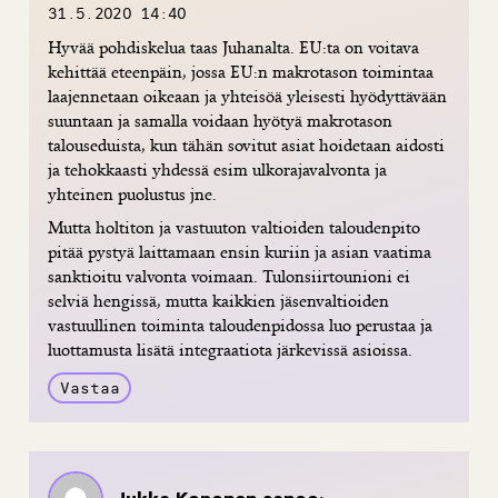
31.5.2020 14:40
Hyvää pohdiskelua taas Juhanalta. EU:ta on voitava
kehittää eteenpäin, jossa EU:n makrotason toimintaa
laajennetaan oikeaan ja yhteisöä yleisesti hyödyttävään
suuntaan ja samalla voidaan hyötyä makrotason
talouseduista, kun tähän sovitut asiat hoidetaan aidosti
ja tehokkaasti yhdessä esim ulkorajavalvonta ja
yhteinen puolustus jne.
Mutta holtiton ja vastuuton valtioiden taloudenpito
pitää pystyä laittamaan ensin kuriin ja asian vaatima
sanktioitu valvonta voimaan. Tulonsiirtounioni ei
selviä hengissä, mutta kaikkien jäsenvaltioiden
vastuullinen toiminta taloudenpidossa luo perustaa ja
luottamusta lisätä integraatiota järkevissä asioissa.
Vastaa