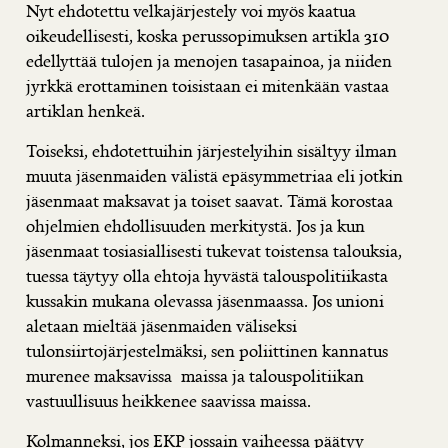
Nyt ehdotettu velkajärjestely voi myös kaatua
oikeudellisesti, koska perussopimuksen artikla 310
edellyttää tulojen ja menojen tasapainoa, ja niiden
jyrkkä erottaminen toisistaan ei mitenkään vastaa
artiklan henkeä.
Toiseksi, ehdotettuihin järjestelyihin sisältyy ilman
muuta jäsenmaiden välistä epäsymmetriaa eli jotkin
jäsenmaat maksavat ja toiset saavat. Tämä korostaa
ohjelmien ehdollisuuden merkitystä. Jos ja kun
jäsenmaat tosiasiallisesti tukevat toistensa talouksia,
tuessa täytyy olla ehtoja hyvästä talouspolitiikasta
kussakin mukana olevassa jäsenmaassa. Jos unioni
aletaan mieltää jäsenmaiden väliseksi
tulonsiirtojärjestelmäksi, sen poliittinen kannatus
murenee maksavissa maissa ja talouspolitiikan
vastuullisuus heikkenee saavissa maissa.
Kolmanneksi, jos EKP jossain vaiheessa päätyy