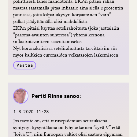
poliittisesti lähes mahdotonta. EKP:n pitäisi rahan
määrää säätämällä pitää inflaatio aina siellä 2 prosentin
pinnassa, jotta kilpailukyvyn korjaaminen ”vain”
palkat jäädyttämällä olisi mahdollista.
EKP:n pitäisi käyttää setelirahoitusta (joka jaettaisiin
”pääoma-avainten suhteessa”) yhtenä keinona
inflaatiotavoitteen saavuttamiseksi.
Nyt koronakriisissä setelirahoitusta tarvittaisiin siis
myös kaikkien euromaiden velkatasojen laskemiseen.
Vastaa
Pertti Rinne
sanoo:
1.6.2020 11:28
Jos tavoite on, että virusepidemian seurauksena
syntynyt kysyntälama on lyhytaikainen ”syvä V” eikä
”loiva U”, niin Euroopan valtiot olisi saatava elpymään