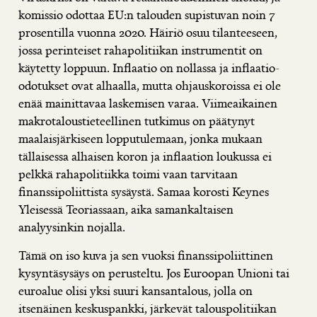
komissio odottaa EU:n talouden supistuvan noin 7
prosentilla vuonna 2020. Häiriö osuu tilanteeseen,
jossa perinteiset rahapolitiikan instrumentit on
käytetty loppuun. Inflaatio on nollassa ja inflaatio-
odotukset ovat alhaalla, mutta ohjauskoroissa ei ole
enää mainittavaa laskemisen varaa. Viimeaikainen
makrotaloustieteellinen tutkimus on päätynyt
maalaisjärkiseen lopputulemaan, jonka mukaan
tällaisessa alhaisen koron ja inflaation loukussa ei
pelkkä rahapolitiikka toimi vaan tarvitaan
finanssipoliittista sysäystä. Samaa korosti Keynes
Yleisessä Teoriassaan, aika samankaltaisen
analyysinkin nojalla.
Tämä on iso kuva ja sen vuoksi finanssipoliittinen
kysyntäsysäys on perusteltu. Jos Euroopan Unioni tai
euroalue olisi yksi suuri kansantalous, jolla on
itsenäinen keskuspankki, järkevät talouspolitiikan