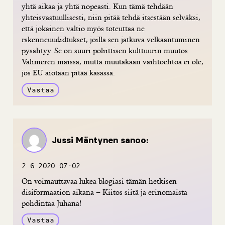
yhtä aikaa ja yhtä nopeasti. Kun tämä tehdään
yhteisvastuullisesti, niin pitää tehdä itsestään selväksi,
että jokainen valtio myös toteuttaa ne
rskenneuudidtukset, joilla sen jatkuva velkaantuminen
pysähtyy. Se on suuri poliittisen kulttuurin muutos
Välimeren maissa, mutta muutakaan vaihtoehtoa ei ole,
jos EU aiotaan pitää kasassa.
Vastaa
Jussi Mäntynen
sanoo:
2.6.2020 07:02
On voimauttavaa lukea blogiasi tämän hetkisen
disiformaation aikana – Kiitos siitä ja erinomaista
pohdintaa Juhana!
Vastaa