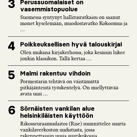
Perussuomalaiset on
vasemmistopuolue
Suomessa syntynyt hallitusratkaisu on saanut
monet kyselemään, muodostavatko Kokoomus ja
...
Poikkeuksellisen hyvä talouskirja!
Olen mukana kirjakerhossa, joka kesäisin lukee
jonkin klassikon. Tällä kertaa ...
Malmi rakentuu vihdoin
Pormestarin tehtävä on väistämättä
pitkäjänteistä työskentelyä. On miellyttävää
avata uusi ...
Sörnäisten vankilan alue
helsinkiläisten käyttöön
Rikosseuraamuslaitos (Rise) suunnittelee suurta
vankilaverkoston uudistusta, jossa
rakennettaisiin uusia suurikokoisia ...