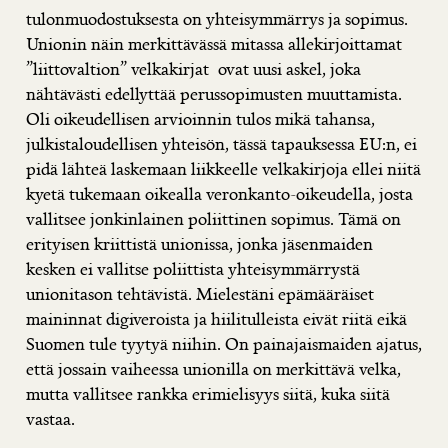
tulonmuodostuksesta on yhteisymmärrys ja sopimus.
Unionin näin merkittävässä mitassa allekirjoittamat
”liittovaltion” velkakirjat ovat uusi askel, joka
nähtävästi edellyttää perussopimusten muuttamista.
Oli oikeudellisen arvioinnin tulos mikä tahansa,
julkistaloudellisen yhteisön, tässä tapauksessa EU:n, ei
pidä lähteä laskemaan liikkeelle velkakirjoja ellei niitä
kyetä tukemaan oikealla veronkanto-oikeudella, josta
vallitsee jonkinlainen poliittinen sopimus. Tämä on
erityisen kriittistä unionissa, jonka jäsenmaiden
kesken ei vallitse poliittista yhteisymmärrystä
unionitason tehtävistä. Mielestäni epämääräiset
maininnat digiveroista ja hiilitulleista eivät riitä eikä
Suomen tule tyytyä niihin. On painajaismaiden ajatus,
että jossain vaiheessa unionilla on merkittävä velka,
mutta vallitsee rankka erimielisyys siitä, kuka siitä
vastaa.