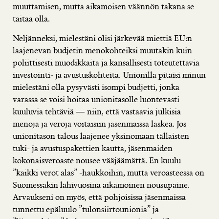
muuttamisen, mutta aikamoisen väännön takana se
taitaa olla.
Neljänneksi, mielestäni olisi järkevää miettiä EU:n
laajenevan budjetin menokohteiksi muutakin kuin
poliittisesti muodikkaita ja kansallisesti toteutettavia
investointi- ja avustuskohteita. Unionilla pitäisi minun
mielestäni olla pysyvästi isompi budjetti, jonka
varassa se voisi hoitaa unionitasolle luontevasti
kuuluvia tehtäviä — niin, että vastaavia julkisia
menoja ja veroja voitaisiin jäsenmaissa laskea. Jos
unionitason talous laajenee yksinomaan tällaisten
tuki- ja avustuspakettien kautta, jäsenmaiden
kokonaisveroaste nousee vääjäämättä. En kuulu
”kaikki verot alas” -haukkoihin, mutta veroasteessa on
Suomessakin lähivuosina aikamoinen nousupaine.
Arvaukseni on myös, että pohjoisissa jäsenmaissa
tunnettu epäluulo ”tulonsiirtounionia” ja