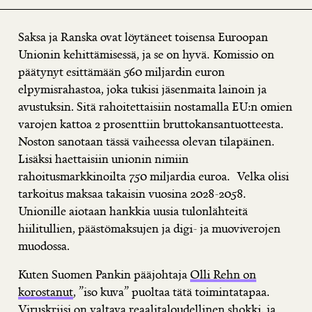
Saksa ja Ranska ovat löytäneet toisensa Euroopan
Unionin kehittämisessä, ja se on hyvä. Komissio on
päätynyt esittämään 560 miljardin euron
elpymisrahastoa, joka tukisi jäsenmaita lainoin ja
avustuksin. Sitä rahoitettaisiin nostamalla EU:n omien
varojen kattoa 2 prosenttiin bruttokansantuotteesta.
Noston sanotaan tässä vaiheessa olevan tilapäinen.
Lisäksi haettaisiin unionin nimiin
rahoitusmarkkinoilta 750 miljardia euroa. Velka olisi
tarkoitus maksaa takaisin vuosina 2028-2058.
Unionille aiotaan hankkia uusia tulonlähteitä
hiilitullien, päästömaksujen ja digi- ja muoviverojen
muodossa.
Kuten Suomen Pankin pääjohtaja
Olli Rehn on
korostanut
, ”iso kuva” puoltaa tätä toimintatapaa.
Viruskriisi on valtava reaalitaloudellinen shokki, ja