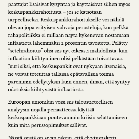
päättäjät lisäisivät kysyntää ja käyttäisivät siihen myös
keskuspankkirahoitusta – jos se katsotaan
tarpeelliseksi. Keskuspankkirahoitukselle voi nähdä
olevan jopa erityisen vahvoja perusteluja, kun pelkkä
rahapolitiikka ei millään näytä kykenevän nostamaan
inflaatiota lähemmäksi 2 prosentin tavoitetta. Pelätty
”setelirahoitus” olisi siis nyt oikeasti mahdollista, kun
inflaation kiihtyminen olisi pelkästään toivottavaa.
Juuri siksi, että keskuspankit ovat nykyään itsenäisiä,
ne voivat toteuttaa tällaisia epätavallisia toimia
paremmin edellytyksin kuin ennen, ilman, että syntyy
odotuksia kiihtyvästä inflaatiosta.
Euroopan unionikin voisi siis taloustieteellisen
analyysin nojalla periaatteessa käyttää
keskuspankkiaan pontevammin kriisin selättämiseen
kuin mitä perussopimukset sallivat.
Näistä syistä on aivan oikein, että elvytyspaketti