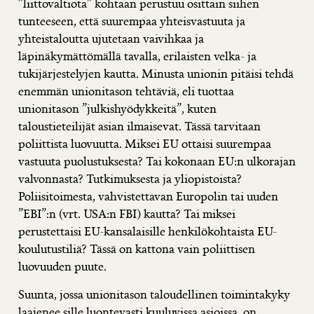
”liittovaltiota” kohtaan perustuu osittain siihen
tunteeseen, että suurempaa yhteisvastuuta ja
yhteistaloutta ujutetaan vaivihkaa ja
läpinäkymättömällä tavalla, erilaisten velka- ja
tukijärjestelyjen kautta. Minusta unionin pitäisi tehdä
enemmän unionitason tehtäviä, eli tuottaa
unionitason ”julkishyödykkeitä”, kuten
taloustieteilijät asian ilmaisevat. Tässä tarvitaan
poliittista luovuutta. Miksei EU ottaisi suurempaa
vastuuta puolustuksesta? Tai kokonaan EU:n ulkorajan
valvonnasta? Tutkimuksesta ja yliopistoista?
Poliisitoimesta, vahvistettavan Europolin tai uuden
”EBI”:n (vrt. USA:n FBI) kautta? Tai miksei
perustettaisi EU-kansalaisille henkilökohtaista EU-
koulutustiliä? Tässä on kattona vain poliittisen
luovuuden puute.
Suunta, jossa unionitason taloudellinen toimintakyky
laajenee sille luontevasti kuuluvissa asioissa, on