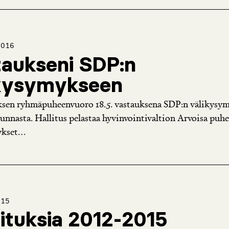
2016
aukseni SDP:n
ikysymykseen
en ryhmäpuheenvuoro 18.5. vastauksena SDP:n välikysy
nnasta. Hallitus pelastaa hyvinvointivaltion Arvoisa puh
kset...
015
oituksia 2012-2015