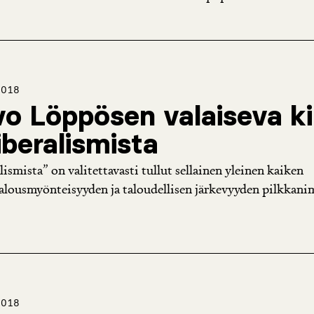
2018
o Löppösen valaiseva ki
iberalismista
ismista” on valitettavasti tullut sellainen yleinen kaiken
lousmyönteisyyden ja taloudellisen järkevyyden pilkkanim
2018