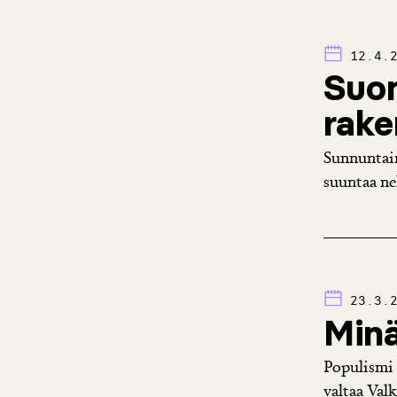
12.4.
Suom
rake
Sunnuntain
suuntaa nel
23.3.
Minä
Populismi 
valtaa Valk