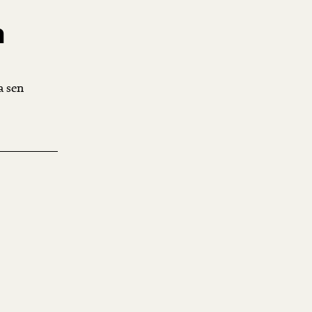
n
a sen