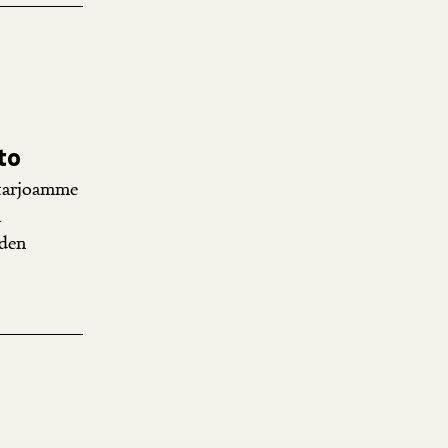
to
 tarjoamme
a
yden