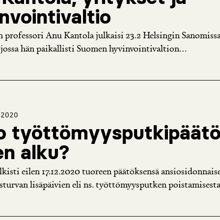
nvointivaltio
n professori Anu Kantola julkaisi 23.2 Helsingin Sanomiss
jossa hän paikallisti Suomen hyvinvointivaltion...
.2020
o työttömyysputkipäät
n alku?
ulkisti eilen 17.12.2020 tuoreen päätöksensä ansiosidonnais
turvan lisäpäivien eli ns. työttömyysputken poistamisesta.