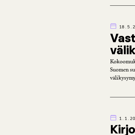
18.5.
Vast
väl
Kokoomuks
Suomen suu
välikysymy
1.1.2
Kirj