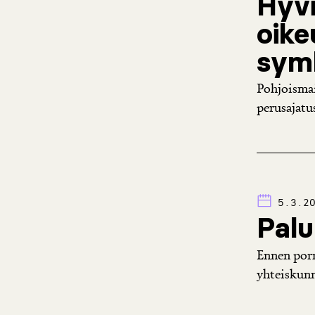
Hyvi
oike
symb
Pohjoismai
perusajatu
5.3.2
Palu
Ennen porm
yhteiskunna