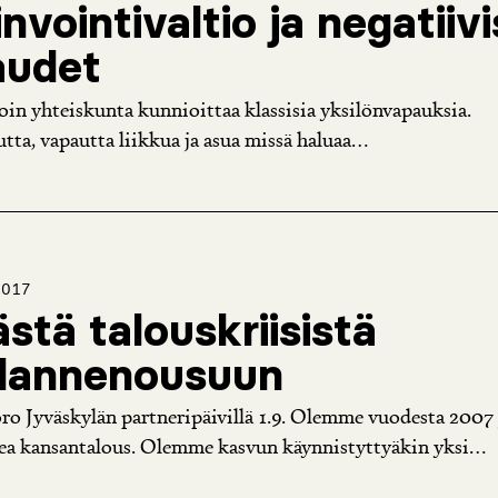
nvointivaltio ja negatiivi
audet
voin yhteiskunta kunnioittaa klassisia yksilönvapauksia.
ta, vapautta liikkua ja asua missä haluaa...
2017
stä talouskriisistä
dannenousuun
o Jyväskylän partneripäivillä 1.9. Olemme vuodesta 2007 
kea kansantalous. Olemme kasvun käynnistyttyäkin yksi...