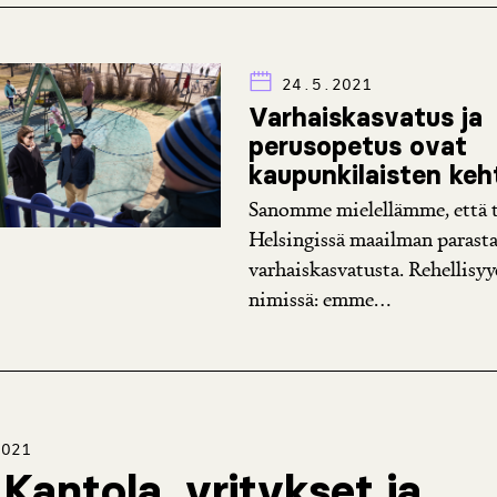
24.5.2021
Varhaiskasvatus ja
perusopetus ovat
kaupunkilaisten keh
Sanomme mielellämme, että
Helsingissä maailman parast
varhaiskasvatusta. Rehellisy
nimissä: emme...
2021
Kantola, yritykset ja