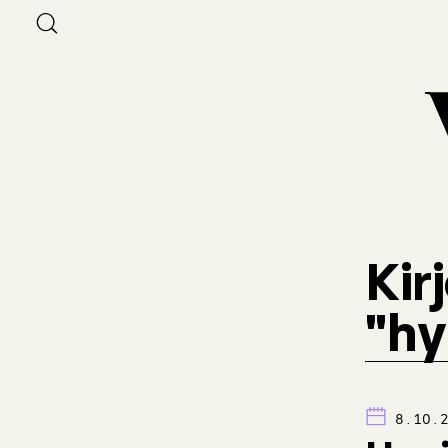
Kir
"hy
8.10.