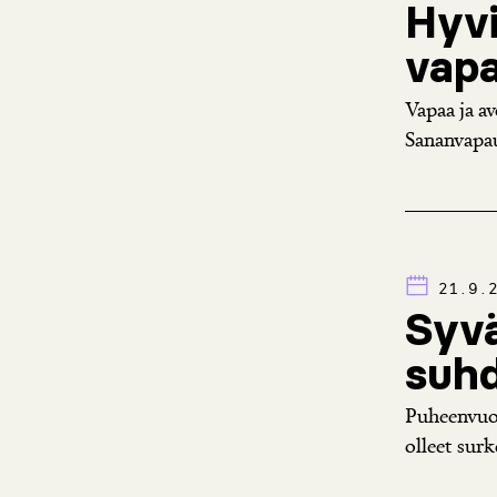
Hyvi
vap
Vapaa ja a
Sananvapaut
21.9.
Syvä
suh
Puheenvuor
olleet sur