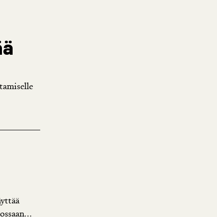
ää
tamiselle
äyttää
ossaan...