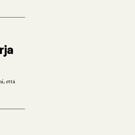
rja
i, että