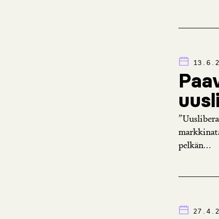
13.6.
Paav
uusl
”Uusliberal
markkinata
pelkän...
27.4.