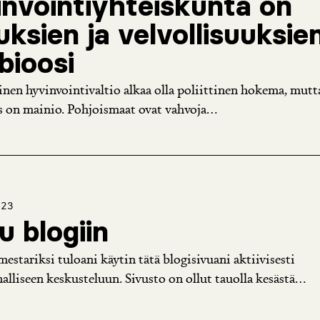
nvointiyhteiskunta on
uksien ja velvollisuuksie
ioosi
nen hyvinvointivaltio alkaa olla poliittinen hokema, mutt
s on mainio. Pohjoismaat ovat vahvoja...
023
u blogiin
estariksi tuloani käytin tätä blogisivuani aktiivisesti
lliseen keskusteluun. Sivusto on ollut tauolla kesästä...