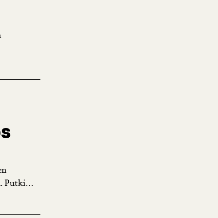
a
ös
en
 Putki...