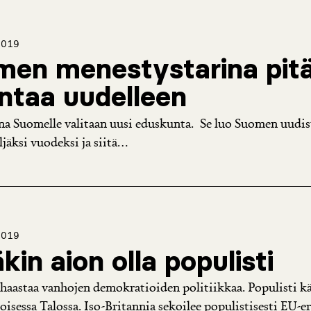
2019
en menestystarina pit
ntaa uudelleen
a Suomelle valitaan uusi eduskunta. Se luo Suomen uudis
jäksi vuodeksi ja siitä...
2019
kin aion olla populisti
haastaa vanhojen demokratioiden politiikkaa. Populisti k
oisessa Talossa. Iso-Britannia sekoilee populistisesti EU-er