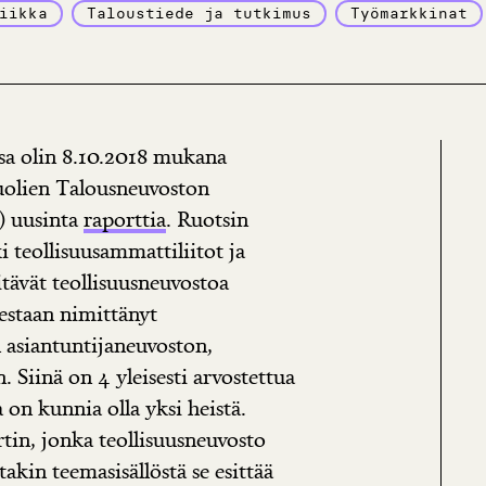
iikka
Taloustiede ja tutkimus
Työmarkkinat
sa olin 8.10.2018 mukana
puolien Talousneuvoston
) uusinta
raporttia
. Ruotsin
i teollisuusammattiliitot ja
itävät teollisuusneuvostoa
lestaan nimittänyt
n asiantuntijaneuvoston,
 Siinä on 4 yleisesti arvostettua
 on kunnia olla yksi heistä.
tin, jonka teollisuusneuvosto
takin teemasisällöstä se esittää