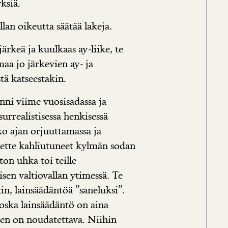
ksiä.
lan oikeutta säätää lakeja.
ärkeä ja kuulkaas ay-liike, te
maa jo järkevien ay- ja
tä katseestakin.
iinni viime vuosisadassa ja
surrealistisessa henkisessä
o ajan orjuuttamassa ja
olette kahliutuneet kylmän sodan
ton uhka toi teille
sen valtiovallan ytimessä. Te
in, lainsäädäntöä ”saneluksi”.
 koska lainsäädäntö on aina
ien on noudatettava. Niihin