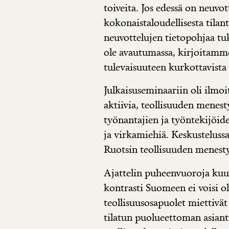
toiveita. Jos edessä on neuvo
kokonaistaloudellisesta tilan
neuvottelujen tietopohjaa tuke
ole avautumassa, kirjoitamm
tulevaisuuteen kurkottavista 
Julkaisuseminaariin oli ilmoi
aktiivia, teollisuuden menest
työnantajien ja työntekijöide
ja virkamiehiä. Keskusteluss
Ruotsin teollisuuden menesty
Ajattelin puheenvuoroja kuunn
kontrasti Suomeen ei voisi o
teollisuusosapuolet miettivät
tilatun puolueettoman asiant