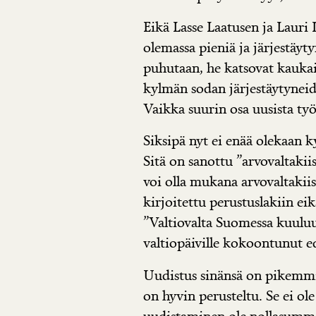
Eikä Lasse Laatusen ja Lauri 
olemassa pieniä ja järjestäyt
puhutaan, he katsovat kaukai
kylmän sodan järjestäytynei
Vaikka suurin osa uusista ty
Siksipä nyt ei enää olekaan k
Sitä on sanottu ”arvovaltakiis
voi olla mukana arvovaltakiis
kirjoitettu perustuslakiin eikä
”Valtiovalta Suomessa kuuluu
valtiopäiville kokoontunut e
Uudistus sinänsä on pikemmi
on hyvin perusteltu. Se ei o
uudistaminen ole nollasumma