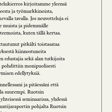
ttelukierros kirjoitamme yleensä
teesta ja työmarkkinoista,
valla tavalla. Jos neuvotteluja ei
e muista ja pidemmälle
teemoista, kuten tällä kertaa.
ttautunut pitkälti toistasataa
yksestä kiinnostuneita
n edustajia sekä alan tutkijoita
a pohdittiin monipuolisesti
misen edellytyksiä.
ellessani ja pitäessäni että
lla suurempi. Ruotsin
 yhteisessä seminaarissa, yhdessä
untijaraportin pohjalta Ruotsin