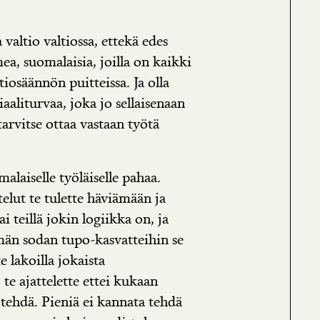
 valtio valtiossa, ettekä edes
ea, suomalaisia, joilla on kaikki
iosäännön puitteissa. Ja olla
aaliturvaa, joka jo sellaisenaan
tarvitse ottaa vastaan työtä
malaiselle työläiselle pahaa.
telut te tulette häviämään ja
 teillä jokin logiikka on, ja
lmän sodan tupo-kasvatteihin se
 lakoilla jokaista
te ajattelette ettei kukaan
a tehdä. Pieniä ei kannata tehdä