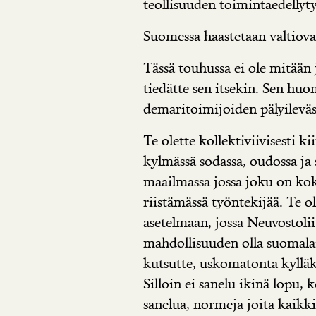
teollisuuden toimintaedellyty
Suomessa haastetaan valtioval
Tässä touhussa ei ole mitään j
tiedätte sen itsekin. Sen huo
demaritoimijoiden pälyileväs
Te olette kollektiviivisesti k
kylmässä sodassa, oudossa ja 
maailmassa jossa joku on kok
riistämässä työntekijää. Te 
asetelmaan, jossa Neuvostolii
mahdollisuuden olla suomalai
kutsutte, uskomatonta kylläk
Silloin ei sanelu ikinä lopu,
sanelua, normeja joita kaikk