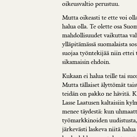
oikeusvaltio perustuu.
Mutta oikeasti te ette voi olla
halua olla. Te olette osa Suom
mahdollisuudet vaikuttaa valt
ylläpitämässä suomalaista sosi
suojaa työntekijää niin ettei 
sikamaisin ehdoin.
Kukaan ei halua teille tai suo
Mutta tällaiset älyttömät tais
teidän on pakko ne hävitä. Kai
Lasse Laatusen kaltaisiin ky
menee täydestä: kun uhmaatte
työmarkkinoiden uudistusta, 
järkevästi laskeva niitä halu