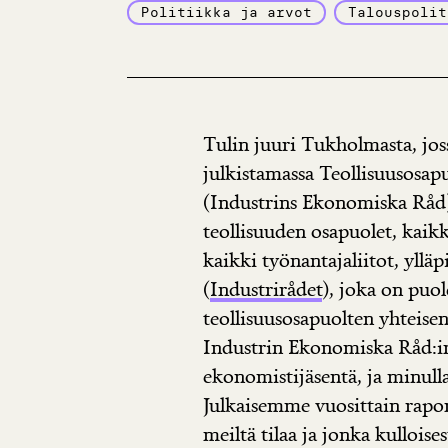
Politiikka ja arvot
Talouspolit
Tulin juuri Tukholmasta, jos
julkistamassa Teollisuusosa
(Industrins Ekonomiska Råd
teollisuuden osapuolet, kaikk
kaikki työnantajaliitot, ylläp
(
Industrirådet
), joka on puo
teollisuusosapuolten yhteise
Industrin Ekonomiska Råd:in.
ekonomistijäsentä, ja minulla
Julkaisemme vuosittain rapor
meiltä tilaa ja jonka kulloises