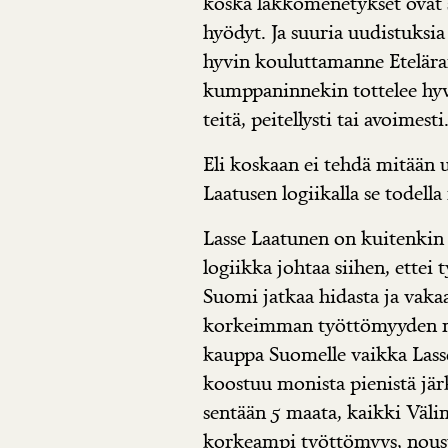
koska lakkomenetykset ovat
hyödyt. Ja suuria uudistuksia 
hyvin kouluttamanne Etelär
kumppaninnekin tottelee hyvi
teitä, peitellysti tai avoimesti
Eli koskaan ei tehdä mitään u
Laatusen logiikalla se todell
Lasse Laatunen on kuitenkin 
logiikka johtaa siihen, ettei
Suomi jatkaa hidasta ja vak
korkeimman työttömyyden m
kauppa Suomelle vaikka Lasse
koostuu monista pienistä jär
sentään 5 maata, kaikki Väli
korkeampi työttömyys, nous