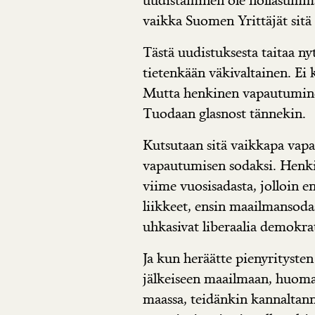
vaikka Suomen Yrittäjät sitä 
Tästä uudistuksesta taitaa nyt 
tietenkään väkivaltainen. Ei 
Mutta henkinen vapautumin
Tuodaan glasnost tännekin.
Kutsutaan sitä vaikkapa vap
vapautumisen sodaksi. Henk
viime vuosisadasta, jolloin en
liikkeet, ensin maailmansodas
uhkasivat liberaalia demokra
Ja kun heräätte pienyritysten
jälkeiseen maailmaan, huoma
maassa, teidänkin kannaltanne