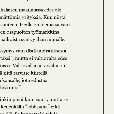
Ihalaisen maailmassa edes ole
ymättömiä yrityksiä. Kun niistä
suuteen. Heille on olemassa vain
den osapuolten työmarkkina.
öpaikoista syntyy ihan muualle.
ysymys vain tästä uudistuksesta.
taksi”, mutta ei valtiovalta edes
tassa. Valtiovallan arvovalta on
 siitä tarvitse kiistellä.
 kansalle, jota edustaa
duskunta”.
nkin pieni kuin suuri, mutta se
le kenenkään ”lobbaama” eikä
peliä. Se kannattaisi tehdä