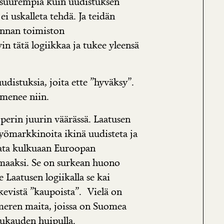
 suurempia kuin uudistuksen
ei uskalleta tehdä. Ja teidän
annan toimiston
n tätä logiikkaa ja tukee yleensä
.
udistuksia, joita ette ”hyväksy”.
a menee niin.
perin juurin väärässä. Laatusen
 työmarkkinoita ikinä uudisteta ja
aata kulkuaan Euroopan
aaksi. Se on surkean huono
 Laatusen logiikalla se kai
kevistä ”kaupoista”. Vielä on
meren maita, joissa on Suomea
ukauden huipulla.