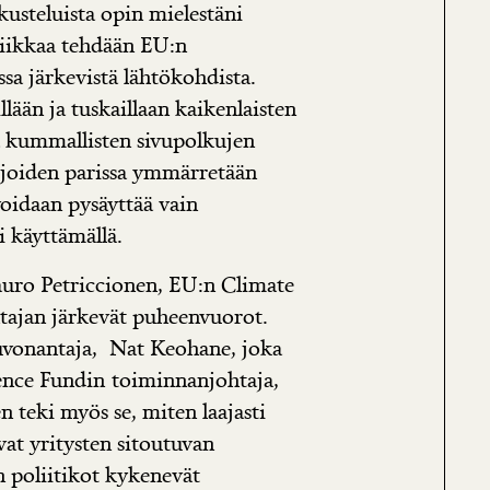
kusteluista opin mielestäni
itiikkaa tehdään EU:n
sa järkevistä lähtökohdista.
lään ja tuskaillaan kaikenlaisten
a kummallisten sivupolkujen
kijoiden parissa ymmärretään
oidaan pysäyttää vain
i käyttämällä.
Mauro Petriccionen, EU:n Climate
htajan järkevät puheenvuorot.
vonantaja, Nat Keohane, joka
ence Fundin
toiminnanjohtaja,
 teki myös se, miten laajasti
vat yritysten sitoutuvan
 poliitikot kykenevät