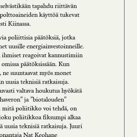
selvästikään tapahdu riittävän
n polttoaineiden käyttöä tukevat
sti Kiinassa.
via poliittisia päätöksiä, jotka
et uusille energiainvestoinneille.
tä ihmiset reagoivat kannustimiin
t omissa päätöksissään. Kun
, ne suuntaavat myös monet
 uusia teknisiä ratkaisuja.
atkuvasti valtava houkutus hyökätä
ihaveron” ja ”biotalouden”
s, mitä poliitikko voi tehdä, on
 joku poliitikkoa fiksumpi alkaa
ä uusia teknisiä ratkaisuja. Juuri
onantaja Nat Keohane