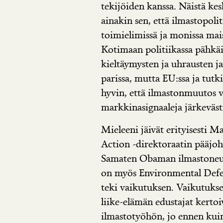
tekijöiden kanssa. Näistä kes
ainakin sen, että ilmastopol
toimielimissä ja monissa mais
Kotimaan politiikassa pähkäil
kieltäymysten ja uhrausten j
parissa, mutta EU:ssa ja tut
hyvin, että ilmastonmuutos v
markkinasignaaleja järkeväst
Mieleeni jäivät erityisesti 
Action -direktoraatin pääjo
Samaten Obaman ilmastoneu
on myös
Environmental Def
teki vaikutuksen. Vaikutuksen
liike-elämän edustajat kertoi
ilmastotyöhön, jo ennen kuin