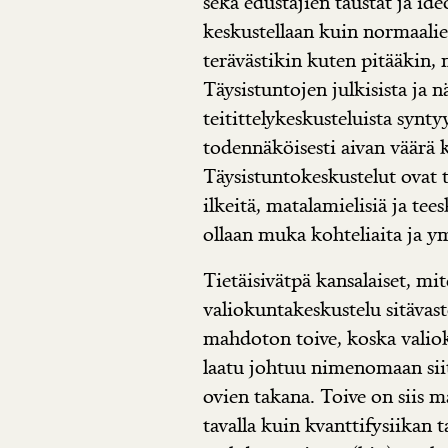
sekä edustajien taustat ja id
keskustellaan kuin normaalie
terävästikin kuten pitääkin, 
Täysistuntojen julkisista ja 
teitittelykeskusteluista synty
todennäköisesti aivan väärä k
Täysistuntokeskustelut ovat t
ilkeitä, matalamielisiä ja tee
ollaan muka kohteliaita ja y
Tietäisivätpä kansalaiset, mite
valiokuntakeskustelu sitävast
mahdoton toive, koska valio
laatu johtuu nimenomaan siit
ovien takana. Toive on siis 
tavalla kuin kvanttifysiikan 