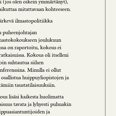
 (jos olen oikein ymmärtänyt),
aikuttaa mitattavaan kohteeseen.
ärkevä ilmastopolitiikka
an puheenjohtajan
lmastokokoukseen joulukuun
assa on raportoitu, kokous ei
atkaisuissa. Kokous oli itselleni
oin suhtautua siihen
nferenssina. Minulla ei ollut
 osallistua huippuyliopistojen ja
tämiin taustatilaisuuksiin.
ous lisäsi kaikesta huolimatta
aisuus tavata ja lyhyesti puhuakin
ippuasiantuntijoiden ja