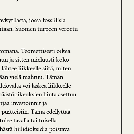
kytilasta, jossa fossiilisia
sitaan. Suomen turpeen veroetu
ttomana. Teoreettisesti oikea
hun ja sitten mieluusti koko
lähtee liikkeelle siitä, miten
ehään vielä mahtuu. Tämän
ltiovalta voi laskea liikkeelle
päästöoikeuksien hinta asettuu
ohjaa investoinnit ja
puitteisiin. Tämä edellyttää
ulee tavalla tai toisella
ästä hiilidioksidia poistava