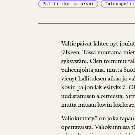
Politiikka ja arvot
Talouspolit
Valtiopäivät lähtee nyt joulu
jälkeen. Tässä muutama miet
syksystäni. Olen toiminut t
puheenjohtajana, mutta Su
vienyt hallituksen aikaa ja v
kovin paljon lakiesityksiä. O
uudistamisen aloitteesta, Sitr
mutta mitään kovin korkeaprof
Valiokuntatyö on joka tapauk
opettavaista. Valiokunnissa 