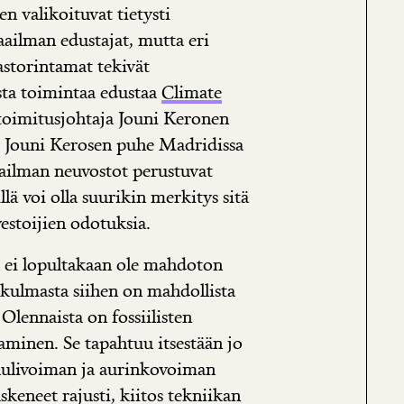
n valikoituvat tietysti
ailman edustajat, mutta eri
storintamat tekivät
sta toimintaa edustaa
Climate
 toimitusjohtaja Jouni Keronen
. Jouni Kerosen puhe Madridissa
ailman neuvostot perustuvat
lä voi olla suurikin merkitys sitä
vestoijien odotuksia.
 ei lopultakaan ole mahdoton
kulmasta siihen on mahdollista
 Olennaista on fossiilisten
aminen. Se tapahtuu itsestään jo
 tuulivoiman ja aurinkovoiman
keneet rajusti, kiitos tekniikan