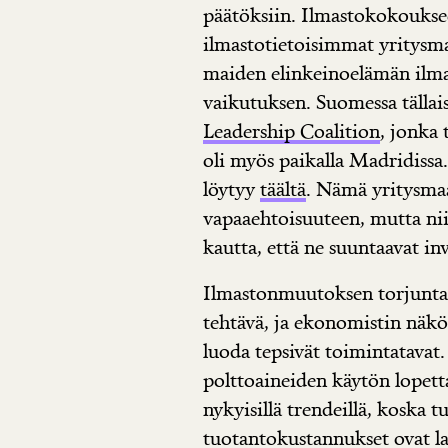
päätöksiin. Ilmastokokouksee
ilmastotietoisimmat yritysma
maiden elinkeinoelämän ilma
vaikutuksen. Suomessa tällai
Leadership Coalition
, jonka
oli myös paikalla Madridissa
löytyy
täältä
. Nämä yritysma
vapaaehtoisuuteen, mutta niil
kautta, että ne suuntaavat in
Ilmastonmuutoksen torjunta
tehtävä, ja ekonomistin näkö
luoda tepsivät toimintatavat.
polttoaineiden käytön lopett
nykyisillä trendeillä, koska
tuotantokustannukset ovat las