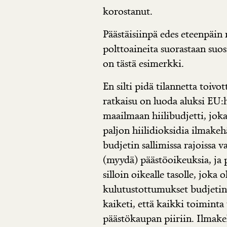
korostanut.
Päästäisiinpä edes eteenpäin ny
polttoaineita suorastaan suo
on tästä esimerkki.
En silti pidä tilannetta toivo
ratkaisu on luoda aluksi EU:
maailmaan hiilibudjetti, joka 
paljon hiilidioksidia ilmak
budjetin sallimissa rajoissa va
(myydä) päästöoikeuksia, ja 
silloin oikealle tasolle, joka 
kulutustottumukset budjetin 
kaiketi, että kaikki toiminta t
päästökaupan piiriin. Ilmakeh