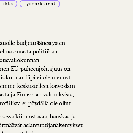
iikka
Työmarkkinat
tauolle budjettiäänestysten
elmä omasta politiikan
alousvaliokunnan
omen EU-puheenjohtajuus on
aliokunnan läpi ei ole mennyt
lemme keskustelleet kaivoslain
asta ja Finnveran valtuuksista,
iilista ei pöydällä ole ollut.
sessa kiinnostavaa, hauskaa ja
törmäävät asiantuntijanäkemykset