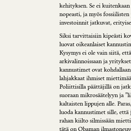
kehityksen. Se ei kuitenkaan 
nopeasti, ja myös fossiiliste
investoinnit jatkuvat, erityise
Siksi tarvittaisiin kipeästi ko
luovat oikeanlaiset kannustim
Kysymys ei ole vain siitä, et
arkivalinnoissaan ja yritykse
kannustimet ovat kohdallaan
lahjakkaat ihmiset miettimään
Poliittisilla päättäjillä on j
suoraan mikrosäätelyyn ja ”l
kaltaisten lippujen alle. Para
luoda kannustimet sille, että
rahan kiilto silmissään mietti
tätä on Obaman ilmastoneuv