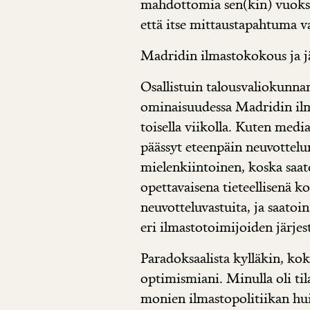
mahdottomia sen(kin) vuoksi
että itse mittaustapahtuma v
Madridin ilmastokokous ja j
Osallistuin talousvaliokunn
ominaisuudessa Madridin i
toisella viikolla. Kuten medi
päässyt eteenpäin neuvottelur
mielenkiintoinen, koska saat
opettavaisena tieteellisenä ko
neuvotteluvastuita, ja saatoin
eri ilmastotoimijoiden järjes
Paradoksaalista kylläkin, kok
optimismiani. Minulla oli til
monien ilmastopolitiikan hu