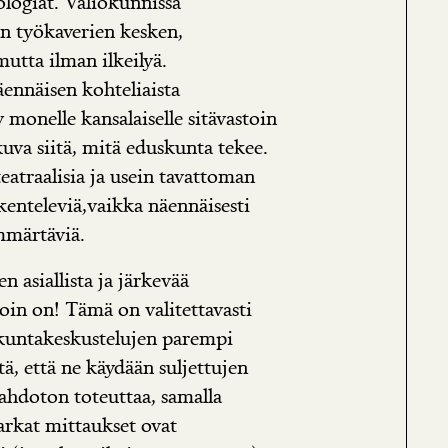
eologiat. Valiokunnissa
n työkaverien kesken,
mutta ilman ilkeilyä.
näennäisen kohteliaista
y monelle kansalaiselle sitävastoin
uva siitä, mitä eduskunta tekee.
eatraalisia ja usein tavattoman
skenteleviä,vaikka näennäisesti
mmärtäviä.
n asiallista ja järkevää
oin on! Tämä on valitettavasti
kuntakeskustelujen parempi
ä, että ne käydään suljettujen
mahdoton toteuttaa, samalla
tarkat mittaukset ovat