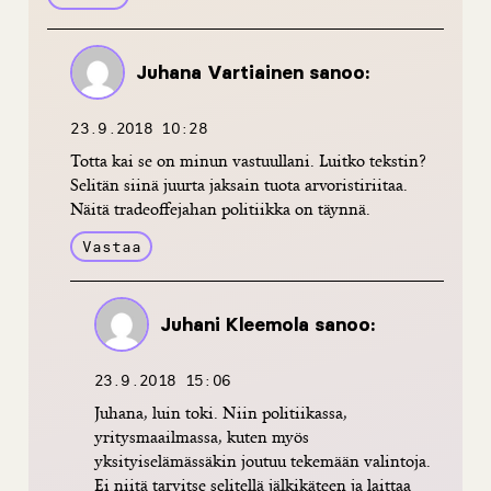
Juhana Vartiainen
sanoo:
23.9.2018 10:28
Totta kai se on minun vastuullani. Luitko tekstin?
Selitän siinä juurta jaksain tuota arvoristiriitaa.
Näitä tradeoffejahan politiikka on täynnä.
Vastaa
Juhani Kleemola
sanoo:
23.9.2018 15:06
Juhana, luin toki. Niin politiikassa,
yritysmaailmassa, kuten myös
yksityiselämässäkin joutuu tekemään valintoja.
Ei niitä tarvitse selitellä jälkikäteen ja laittaa