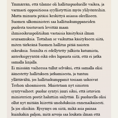
Ymmärrän, että tilanne oli hallituspuolueille vaikea, ja
varmasti oppositiossa syyllistyttiin myös ylilyönteihin.
Mutta minusta pitäisi keskittyä asiassa oleelliseen.
Suomen ulkoministeri saa hallituskumppaneiden
puolesta toistuvasti levittää maan
ihmisoikeuspolitiikan vastaisia käsityksiä ilman
seuraamuksia. Tottahan se vaikuttaa käsitykseen siitä,
miten tärkeänä Suomen hallitus pitää naisten
oikeuksia. Soinilta ei edellytetty julkista katumista,
anteeksipyyntöä eikä edes lupausta siitä, että ei jatka
samalla linjalla.
Ei missään vaiheessa tullut selväksi, että samalla olisi
äänestetty hallituksen jatkamisesta, ja tuntuu
yllättävältä, jos hallituskumppanit tosiaan uskoivat
Terhon uhoamiseen. Muistetaan nyt sinisten
syntyvaíheet: puolue syntyi juuri siksi, että istuvien
ministerien postit haluttiin säilyttää. Ei puolueella olisi
ollut nyt mitään kiirettä unohduksiin ennenaikaisesti.
Ja jos olisikin: Kysymys on siitä, mikä asia painaa
kuinkakin paljon, mitä arvoja saa loukata ilman että