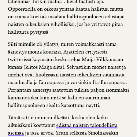
lähemmäs Turkin mallia”. Eivät taatusti aja.
Oppositiolla on oikeus yrittää kaataa hallitus, mutta
on rumaa koettaa maalata hallituspuolueen edustajat
naisten oikeuksien vihollisiksi, jos he yrittävät pitää
hallitusta pystyssä.
Silti minulle oli yllätys, miten voimakkaasti tämä
äänestys monia kouraisi. Ajattelen erityisesti
twitterissä käymääni keskustelua Maija Vilkkumaan
kanssa (kiitos Maija siitä). Selvästikin monet naiset ja
miehet ovat huolissaan naisten oikeuksien suunnasta
maailmalla ja Euroopassa ja varsinkin Itä-Euroopassa.
Perjantain äänestys saatettiin tulkita paljon isommaksi
kannanotoksi kuin mitä se kahden suurimman
hallituspuolueen sisältä katsottuna näytti.
Tämä sattui minuun ilkeästi, koska olen koko
aikuisikäni koettanut
edistää naisten taloudellista
asemaa
ja tasa-arvoa. Yritin sellaisia Smolnassakin