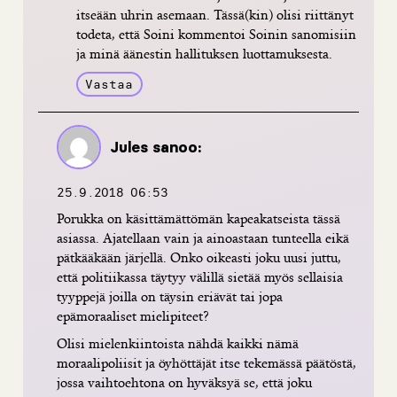
itseään uhrin asemaan. Tässä(kin) olisi riittänyt
todeta, että Soini kommentoi Soinin sanomisiin
ja minä äänestin hallituksen luottamuksesta.
Vastaa
Jules
sanoo:
25.9.2018 06:53
Porukka on käsittämättömän kapeakatseista tässä
asiassa. Ajatellaan vain ja ainoastaan tunteella eikä
pätkääkään järjellä. Onko oikeasti joku uusi juttu,
että politiikassa täytyy välillä sietää myös sellaisia
tyyppejä joilla on täysin eriävät tai jopa
epämoraaliset mielipiteet?
Olisi mielenkiintoista nähdä kaikki nämä
moraalipoliisit ja öyhöttäjät itse tekemässä päätöstä,
jossa vaihtoehtona on hyväksyä se, että joku