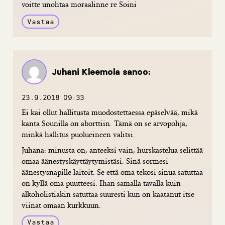
voitte unohtaa moraalinne re Soini
Vastaa
Juhani Kleemola
sanoo:
23.9.2018 09:33
Ei kai ollut hallitusta muodostettaessa epäselvää, mikä
kanta Sounilla on aborttiin. Tämä on se arvopohja,
minkä hallitus puolueineen valitsi.
Juhana: minusta on, anteeksi vain, hurskastelua selittää
omaa äänestyskäyttäytymistäsi. Sinä sormesi
äänestysnapille laitoit. Se että oma tekosi sinua satuttaa
on kyllä oma puutteesi. Ihan samalla tavalla kuin
alkoholistiakin satuttaa suuresti kun on kaatanut itse
viinat omaan kurkkuun.
Vastaa