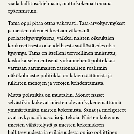
saada hallitusohjelmaan, mutta kokemattomana
epäonnistuin.
Tämä oppi pitää ottaa vakavasti. Tasa-arvokysymykset
ja naisten oikeudet koetaan väkevänä
periaatekysymyksenä, vaikkei naisten oikeuksien
konkreettisesta oikeudellisesta sisällöstä edes olisi
kysymys. Tämä on itselleni terveellinen muistutus,
koska katselen entisenä virkamiehenä politiikkaa
varmaan äärimmäisen rationaalisen realismin
näkökulmasta: politiikka on lakien säätämistä ja
julkisten menojen ja verojen kohdentamista.
Mutta politiikka on muutakin. Monet naiset
selvästikin kokevat miesten olevan kykenemättömiä
ymmärtämään naisten kokemusta. Sanat ja mielipiteet
ovat nykymaailmassa isoja tekoja. Naisten kokemus
miesten vähättelystä ja miesten kokemuksen
hallitsevuudesta ja erilaisuudesta on iso poliittinen