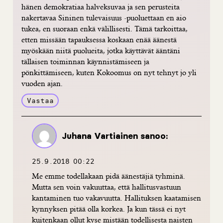
hänen demokratiaa halveksuvaa ja sen perusteita
nakertavaa Sininen tulevaisuus -puoluettaan en aio
tukea, en suoraan enkä välillisesti. Tämä tarkoittaa,
etten missään tapauksessa koskaan enää äänestä
myöskään niitä puolueita, jotka käyttävät ääntäni
tällaisen toiminnan käynnistämiseen ja
pönkittämiseen, kuten Kokoomus on nyt tehnyt jo yli
vuoden ajan.
Vastaa
Juhana Vartiainen
sanoo:
25.9.2018 00:22
Me emme todellakaan pidä äänestäjiä tyhminä.
Mutta sen voin vakuuttaa, että hallitusvastuun
kantaminen tuo vakavuutta. Hallituksen kaatamisen
kynnyksen pitää olla korkea. Ja kun tässä ei nyt
kuitenkaan ollut kyse mistään todellisesta naisten