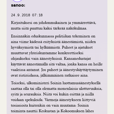
sanoo:
24.9.2018 07:18
Kirjoituksesi on johdonmukainen ja ymmärrettävä,
mutta siitä puuttuu kaksi tärkeää näkökulmaa.
Ensinnäkin eduskunnassa politiikan tekeminen on
aina viime kädessä esityksistä äänestämistä, niiden
hyväksymistä tai hylkäämistä. Puheet ja ajatukset
muuttuvat yhteiskuntamme konkreettiseksi
ohjaukseksi vain äänestyksissä. Kansanedustajat
käyttävät äänestämällä sitä valtaa, jonka kansa on heille
vaaleissa antanut. Jos puheet ja äänestyskäyttäytyminen
ovat ristiriidassa, jälkimmäinen ratkaisee aina.
Toiseksi, ulkoministeri Soinin luottamusäänestyksellä
saattaa olla tai olla olematta monenlaisia ulottuvuuksia,
syitä ja seurauksia. Niitä voi kukin esittää ja niillä
voidaan spekuloida. Varmoja äänestykseen liittyviä
tosiasioita kuitenkin on vain muutama: Soinin
toiminta nauttii Keskustan ja Kokoomuksen lähes