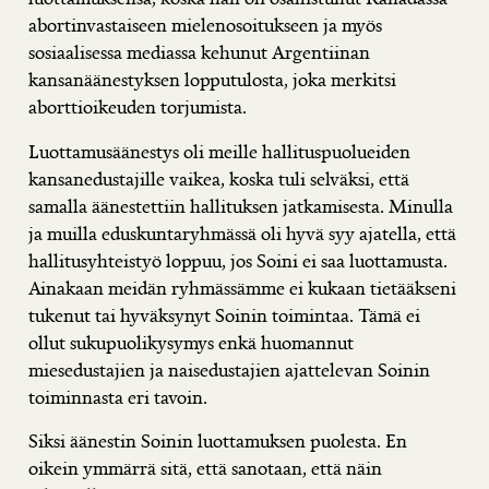
abortinvastaiseen mielenosoitukseen ja myös
sosiaalisessa mediassa kehunut Argentiinan
kansanäänestyksen lopputulosta, joka merkitsi
aborttioikeuden torjumista.
Luottamusäänestys oli meille hallituspuolueiden
kansanedustajille vaikea, koska tuli selväksi, että
samalla äänestettiin hallituksen jatkamisesta. Minulla
ja muilla eduskuntaryhmässä oli hyvä syy ajatella, että
hallitusyhteistyö loppuu, jos Soini ei saa luottamusta.
Ainakaan meidän ryhmässämme ei kukaan tietääkseni
tukenut tai hyväksynyt Soinin toimintaa. Tämä ei
ollut sukupuolikysymys enkä huomannut
miesedustajien ja naisedustajien ajattelevan Soinin
toiminnasta eri tavoin.
Siksi äänestin Soinin luottamuksen puolesta. En
oikein ymmärrä sitä, että sanotaan, että näin