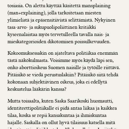
tosiasia. On alettu käyttää käsitettä mansplaining
(man+explaining), jolla tarkoitetaan miesten
ylimielistä ja epäsensitiivistä selittämistä. Nykyinen
tasa-arvo- ja sukupuolipoliittinen kritiikki
kyseenalaistaa myös tervetulleella tavalla nais- ja
mieskategorioiden dikotomisen poissulkevuuden.
Kokoomuksessakin on ajateltava politiikaa enemmän
tästä näkökulmasta. Voisimme myös käydä läpi sen,
onko aborttioikeus Suomen naisille ja tytöille riittävä.
Pitäisikö se viedä perustuslakiin? Pitäisikö siitä tehdä
kokonaan subjektiivinen oikeus, joka ei edellytä
keskustelua lääkärin kanssa?
Mutta toisaalta, kuten Saska Saarikoski huomautti,
identiteettipolitiikalle ei pidä antaa liikaa ja kaikkea
tilaa, koska se repii kansakuntaa ja ihmiskuntaa
hajalle. Saskalla on ollut hyvä tilaisuus katsella mitä