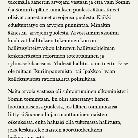
tekemällä äänestin arvojani vastaan ja että vain Soinin
(ja Soinin) epäluottamuksen puolesta äänestäneet
olisivat äänestäneet arvojensa puolesta. Kaikki
eduskuntatyö on arvojen punnintaa. Minäkin
äänestin arvojeni puolesta. Arvostamiini asioihin
kuuluvat hallituksen tukeminen kun on
hallitusyhteistyöhön lähtenyt, hallitusohjelman
keskeneräisten reformien toteuttaminen ja
ryhmäsolidaarisuus. Yhdessä hallitusta on tuettu. Ei se
ole mitään ”kuriinpanemista” tai ”pakkoa” vaan
kollektiivisesti rationaalista politiikkaa.
Näitä arvoja vastassa oli suhtautuminen ulkoministeri
Soinin toimintaan. En olisi äänestänyt hänen
luottamuksensa puolesta, jos hänen toimintaansa
liittyisi Suomen linjan muuttaminen naisten
oikeuksissa, enkä haluaisi olla tukemassa hallitusta,
joka keskustelee naisten aborttioikeuksien
heikentämisestä.