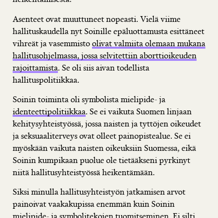
Asenteet ovat muuttuneet nopeasti. Vielä viime
hallituskaudella nyt Soinille epäluottamusta esittäneet
vihreät ja vasemmisto
olivat valmiita olemaan mukana
hallitusohjelmassa, jossa selvitettiin aborttioikeuden
rajoittamista
. Se oli siis aivan todellista
hallituspolitiikkaa.
Soinin toiminta oli symbolista mielipide- ja
identeettipolitiikkaa
. Se ei vaikuta Suomen linjaan
kehitysyhteistyössä, jossa naisten ja tyttöjen oikeudet
ja seksuaaliterveys ovat olleet painopistealue. Se ei
myöskään vaikuta naisten oikeuksiin Suomessa, eikä
Soinin kumpikaan puolue ole tietääkseni pyrkinyt
niitä hallitusyhteistyössä heikentämään.
Siksi minulla hallitusyhteistyön jatkamisen arvot
painoivat vaakakupissa enemmän kuin Soinin
mielipide- ja symbolitekojen tuomitseminen. Ei silti