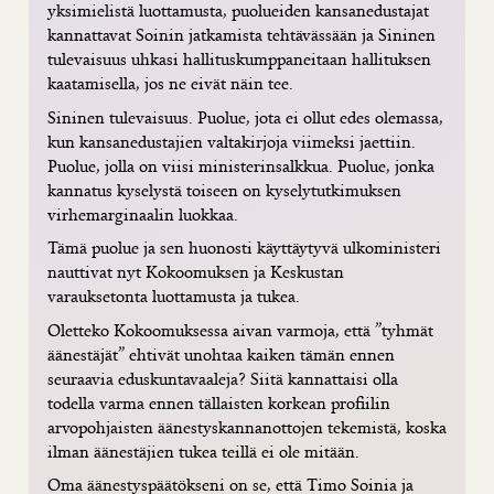
yksimielistä luottamusta, puolueiden kansanedustajat
kannattavat Soinin jatkamista tehtävässään ja Sininen
tulevaisuus uhkasi hallituskumppaneitaan hallituksen
kaatamisella, jos ne eivät näin tee.
Sininen tulevaisuus. Puolue, jota ei ollut edes olemassa,
kun kansanedustajien valtakirjoja viimeksi jaettiin.
Puolue, jolla on viisi ministerinsalkkua. Puolue, jonka
kannatus kyselystä toiseen on kyselytutkimuksen
virhemarginaalin luokkaa.
Tämä puolue ja sen huonosti käyttäytyvä ulkoministeri
nauttivat nyt Kokoomuksen ja Keskustan
varauksetonta luottamusta ja tukea.
Oletteko Kokoomuksessa aivan varmoja, että ”tyhmät
äänestäjät” ehtivät unohtaa kaiken tämän ennen
seuraavia eduskuntavaaleja? Siitä kannattaisi olla
todella varma ennen tällaisten korkean profiilin
arvopohjaisten äänestyskannanottojen tekemistä, koska
ilman äänestäjien tukea teillä ei ole mitään.
Oma äänestyspäätökseni on se, että Timo Soinia ja