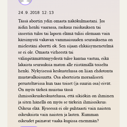
24.9.2018 12:13
Tässä abortin ydin omasta näkökulmastani. Jos
äidin henki vaarassa, raskaus raiskauksen tai
insestin tulos tai lapsen elämä tulisi olemaan vain
kärsimystä vakavan vammaisuuden seurauksena on
mielestäni abortti ok. Sen sijaan ehkäisymenetelmä
se ei ole. Omasta virheestä tai
välinpitämättömyydestä tulee kantaa vastuu, eikä
lakaista seurauksia maton alle riistämällä toiselta
henki. Nykyisessä keskustelussa on liian ehdotonta
mustavalkoisuutta. Osa aborteista moraalisesti
perusteltavissa kun taas toiset (ja suurin osa) eivät.
On myös tärkeä muistaa tässä
ihmisoikeuskeskustelussa, että sikiökin on ihminen
ja siten hänellä on myös se tärkein ihmisoikeus:
Oikeus elää. Kyseessä ei ole puhtaasti vain naisten
oikeuksista vain naisten ja lasten. Kumman
oikeudet painavat vaaka-kupissa enemmän?