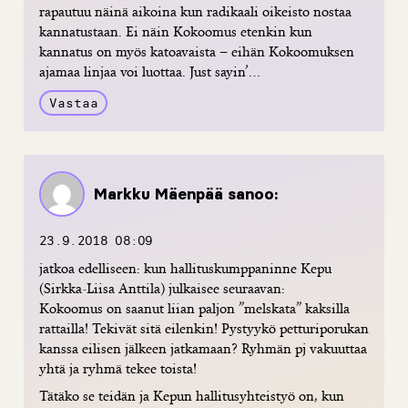
rapautuu näinä aikoina kun radikaali oikeisto nostaa
kannatustaan. Ei näin Kokoomus etenkin kun
kannatus on myös katoavaista – eihän Kokoomuksen
ajamaa linjaa voi luottaa. Just sayin’…
Vastaa
Markku Mäenpää
sanoo:
23.9.2018 08:09
jatkoa edelliseen: kun hallituskumppaninne Kepu
(Sirkka-Liisa Anttila) julkaisee seuraavan:
Kokoomus on saanut liian paljon ”melskata” kaksilla
rattailla! Tekivät sitä eilenkin! Pystyykö petturiporukan
kanssa eilisen jälkeen jatkamaan? Ryhmän pj vakuuttaa
yhtä ja ryhmä tekee toista!
Tätäko se teidän ja Kepun hallitusyhteistyö on, kun