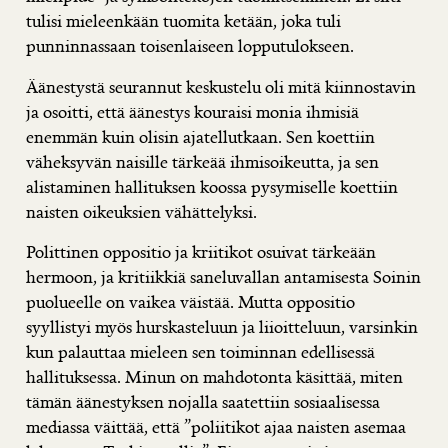
tulisi mieleenkään tuomita ketään, joka tuli
punninnassaan toisenlaiseen lopputulokseen.
Äänestystä seurannut keskustelu oli mitä kiinnostavin
ja osoitti, että äänestys kouraisi monia ihmisiä
enemmän kuin olisin ajatellutkaan. Sen koettiin
väheksyvän naisille tärkeää ihmisoikeutta, ja sen
alistaminen hallituksen koossa pysymiselle koettiin
naisten oikeuksien vähättelyksi.
Polittinen oppositio ja kriitikot osuivat tärkeään
hermoon, ja kritiikkiä saneluvallan antamisesta Soinin
puolueelle on vaikea väistää. Mutta oppositio
syyllistyi myös hurskasteluun ja liioitteluun, varsinkin
kun palauttaa mieleen sen toiminnan edellisessä
hallituksessa. Minun on mahdotonta käsittää, miten
tämän äänestyksen nojalla saatettiin sosiaalisessa
mediassa väittää, että ”poliitikot ajaa naisten asemaa