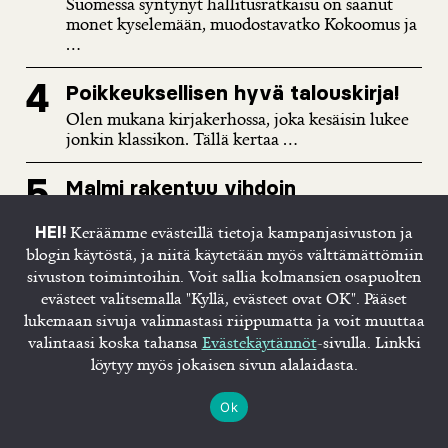
Suomessa syntynyt hallitusratkaisu on saanut
monet kyselemään, muodostavatko Kokoomus ja
...
Poikkeuksellisen hyvä talouskirja!
Olen mukana kirjakerhossa, joka kesäisin lukee
jonkin klassikon. Tällä kertaa ...
Malmi rakentuu vihdoin
Pormestarin tehtävä on väistämättä
Keräämme evästeillä tietoja kampanjasivuston ja
pitkäjänteistä työskentelyä. On miellyttävää
HEI!
avata uusi ...
blogin käytöstä, ja niitä käytetään myös välttämättömiin
sivuston toimintoihin. Voit sallia kolmansien osapuolten
evästeet valitsemalla "Kyllä, evästeet ovat OK". Pääset
Sörnäisten vankilan alue
lukemaan sivuja valinnastasi riippumatta ja voit muuttaa
helsinkiläisten käyttöön
valintaasi koska tahansa
Evästekäytännöt
-sivulla. Linkki
Rikosseuraamuslaitos (Rise) suunnittelee suurta
löytyy myös jokaisen sivun alalaidasta.
vankilaverkoston uudistusta, jossa
rakennettaisiin uusia suurikokoisia ...
Ok