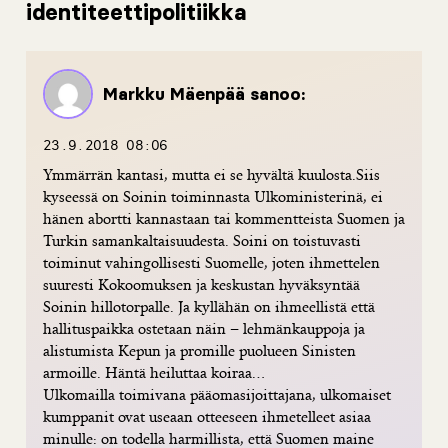
identiteettipolitiikka
Markku Mäenpää
sanoo:
23.9.2018 08:06
Ymmärrän kantasi, mutta ei se hyvältä kuulosta.Siis
kyseessä on Soinin toiminnasta Ulkoministerinä, ei
hänen abortti kannastaan tai kommentteista Suomen ja
Turkin samankaltaisuudesta. Soini on toistuvasti
toiminut vahingollisesti Suomelle, joten ihmettelen
suuresti Kokoomuksen ja keskustan hyväksyntää
Soinin hillotorpalle. Ja kyllähän on ihmeellistä että
hallituspaikka ostetaan näin – lehmänkauppoja ja
alistumista Kepun ja promille puolueen Sinisten
armoille. Häntä heiluttaa koiraa…
Ulkomailla toimivana pääomasijoittajana, ulkomaiset
kumppanit ovat useaan otteeseen ihmetelleet asiaa
minulle: on todella harmillista, että Suomen maine