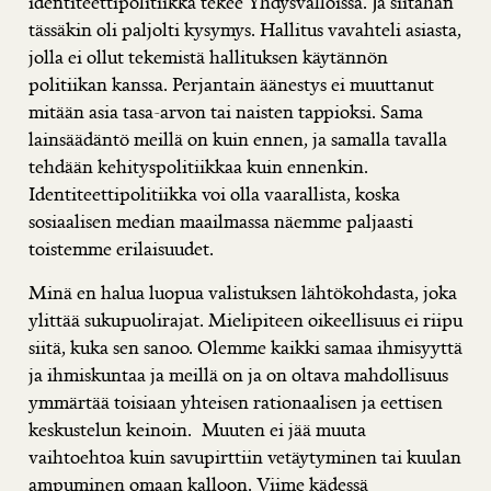
identiteettipolitiikka tekee Yhdysvalloissa. Ja siitähän
tässäkin oli paljolti kysymys. Hallitus vavahteli asiasta,
jolla ei ollut tekemistä hallituksen käytännön
politiikan kanssa. Perjantain äänestys ei muuttanut
mitään asia tasa-arvon tai naisten tappioksi. Sama
lainsäädäntö meillä on kuin ennen, ja samalla tavalla
tehdään kehityspolitiikkaa kuin ennenkin.
Identiteettipolitiikka voi olla vaarallista, koska
sosiaalisen median maailmassa näemme paljaasti
toistemme erilaisuudet.
Minä en halua luopua valistuksen lähtökohdasta, joka
ylittää sukupuolirajat. Mielipiteen oikeellisuus ei riipu
siitä, kuka sen sanoo. Olemme kaikki samaa ihmisyyttä
ja ihmiskuntaa ja meillä on ja on oltava mahdollisuus
ymmärtää toisiaan yhteisen rationaalisen ja eettisen
keskustelun keinoin. Muuten ei jää muuta
vaihtoehtoa kuin savupirttiin vetäytyminen tai kuulan
ampuminen omaan kalloon. Viime kädessä