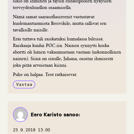
sikiö on ihminen ja täysin elinkelpoinen nykyisen
terveydenhuollon osaamisella.
Nämä samat saarasofiasireenit vastustavat
kuolemantuomiota Breivikile, mutta sallivat sen
tavallisille naisille.
Eräs tuttava tuli raiskatuksi humalassa bileissä.
Raiskaaja kuului POC:iin. Nainen synnytti koska
abortti oli hänen vakaumustaan vastaan (uskonnollinen
nainen). Siinä on sinulle, Juhana, osoitus ihmisestä
joka pitää arvoistaan kiinni.
Puhe on halpaa. Teot ratkaisevat.
Vastaa
Eero Karisto
sanoo:
23.9.2018 13:00