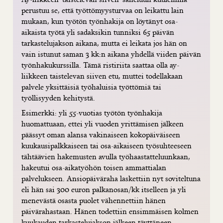
perustuu se, että työttömyysturvaa on leikattu lain
mukaan, kun työtön työnhakija on löytänyt osa-
aikaista työtä yli sadaksikin tunniksi 65 päivän
tarkastelujakson aikana, mutta ei leikata jos hän on
vain istunut saman 3 kk:n aikana yhdellä viiden päivän
työnhakukurssilla. Tämä ristiriita saattaa olla ay-
liikkeen taistelevan siiven etu, muttei todellakaan
palvele yksittäisiä työhaluisia työttömiä tai
työllisyyden kehitystä.
Esimerkki: yli 55-vuotias työtön työnhakija
huomattuaan, ettei yli vuoden yrittämisen jälkeen
päässyt oman alansa vakinaiseen kokopäiväiseen
kuukausipalkkaiseen tai osa-aikaiseen työsuhteeseen
tähtäävien hakemusten avulla työhaastatteluunkaan,
hakeutui osa-aikatyöhön toisen ammattialan
palvelukseen. Ansiopäiväraha laskettiin nyt soviteltuna
eli hän sai 300 euron palkanosan/kk itselleen ja yli
menevästä osasta puolet vähennettiin hänen
päivärahastaan. Hänen todettiin ensimmäisen kolmen
kuukauden tarkastelujakson jälkeen täyttäneen