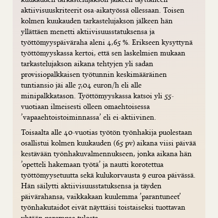
aktiivisuuskriteerit osa-aikatyössä ollessaan. Toisen
kolmen kuukauden tarkastelujakson jälkeen hän
yllättäen menetti aktiivisuusstatuksensa ja
työttömyyspäiväraha aleni 4,65 %. Erikseen kysyttynä
työttömyyskassa kertoi, että sen laskelmien mukaan
tarkastelujakson aikana tehtyjen yli sadan
provisiopalkkaisen työtunnin keskimääräinen
tuntiansio jäi alle 7,04 euron/h eli alle
minipalkkatason. Työttömyyskassa katsoi yli 55-
vuotiaan ilmeisesti olleen omaehtoisessa
’vapaaehtoistoiminnassa’ eli ei-aktiivinen.
Toisaalta alle 40-vuotias työtön työnhakija puolestaan
osallistui kolmen kuukauden (65 pv) aikana viisi päivää
kestävään työnhakuvalmennukseen, jonka aikana hän
’opetteli hakemaan työtä’ ja nautti korotettua
työttömyysetuutta sekä kulukorvausta 9 euroa päivässä.
Hän säilytti aktiivisuusstatuksensa ja täyden
päivärahansa, vaikkakaan kuulemma ’parantuneet’
työnhakutaidot eivät näyttäisi toistaiseksi tuottavan
yhtään parempaa tulosta.