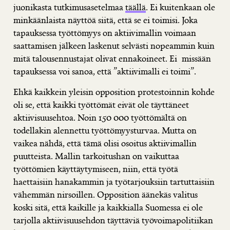
juonikasta tutkimusasetelmaa
täällä
. Ei kuitenkaan ole
minkäänlaista näyttöä siitä, että se ei toimisi. Joka
tapauksessa työttömyys on aktiivimallin voimaan
saattamisen jälkeen laskenut selvästi nopeammin kuin
mitä talousennustajat olivat ennakoineet. Ei missään
tapauksessa voi sanoa, että ”aktiivimalli ei toimi”.
Ehkä kaikkein yleisin opposition protestoinnin kohde
oli se, että kaikki työttömät eivät ole täyttäneet
aktiivisuusehtoa. Noin 150 000 työttömältä on
todellakin alennettu työttömyysturvaa. Mutta on
vaikea nähdä, että tämä olisi osoitus aktiivimallin
puutteista. Mallin tarkoitushan on vaikuttaa
työttömien käyttäytymiseen, niin, että työtä
haettaisiin hanakammin ja työtarjouksiin tartuttaisiin
vähemmän nirsoillen. Opposition äänekäs valitus
koski sitä, että kaikille ja kaikkialla Suomessa ei ole
tarjolla aktiivisuusehdon täyttäviä työvoimapolitiikan