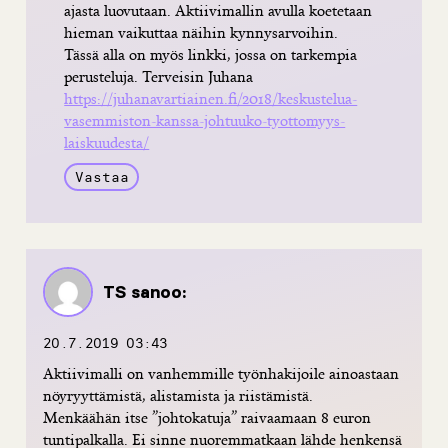
ajasta luovutaan. Aktiivimallin avulla koetetaan
hieman vaikuttaa näihin kynnysarvoihin.
Tässä alla on myös linkki, jossa on tarkempia
perusteluja. Terveisin Juhana
https://juhanavartiainen.fi/2018/keskustelua-
vasemmiston-kanssa-johtuuko-tyottomyys-
laiskuudesta/
Vastaa
TS
sanoo:
20.7.2019 03:43
Aktiivimalli on vanhemmille työnhakijoile ainoastaan
nöyryyttämistä, alistamista ja riistämistä.
Menkäähän itse ”johtokatuja” raivaamaan 8 euron
tuntipalkalla. Ei sinne nuoremmatkaan lähde henkensä