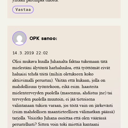
Vastaa
OPK
sanoo:
14.3.2019 22:02
Olisi mukava kuulla Juhanalta faktaa tukemaan tätä
mielestäni älytöntä harhaluuloa, että työttömät eivät
haluaisi tehdä töitä (mihin oletukseen koko
aktiivimalli perustuu). Väitän että kukaan, jolla on
mahdollisuus työntekoon, eikä esim. haasteita
mielenterveyden puolella (masennus, ahdistus jne) tai
terveyden puolella muutoin, ei jää tietoisena
valintanaan tukien varaan, jos töitä vain on järkevästi
(esim mahdollisen maantieteellisen välimatkan päässä)
tarjolla. Voisitko Juhana osoittaa että olen väärässä
perustellusti? Sitten voin toki miettiä kantaani