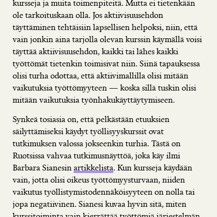
kursseja ja muita toimenpiteitä. Mutta ei tietenkään
ole tarkoituskaan olla. Jos aktiivisuusehdon
täyttäminen tehtäisiin lapsellisen helpoksi, niin, että
vain jonkin aina tarjolla olevan kurssin käymällä voisi
täyttää aktiivisuusehdon, kaikki tai lähes kaikki
työttömät tietenkin toimisivat niin. Siinä tapauksessa
olisi turha odottaa, että aktiivimallilla olisi mitään
vaikutuksia työttömyyteen — koska sillä tuskin olisi
mitään vaikutuksia työnhakukäyttäytymiseen.
Synkeä tosiasia on, että pelkästään etuuksien
säilyttämiseksi käydyt työllisyyskurssit ovat
tutkimuksen valossa jokseenkin turhia. Tästä on
Ruotsissa vahvaa tutkimusnäyttöä, joka käy ilmi
Barbara Sianesin
artikkelista
. Kun kursseja käydään
vain, jotta olisi oikeus työttömyysturvaan, niiden
vaikutus työllistymistodennäköisyyteen on nolla tai
jopa negatiivinen. Sianesi kuvaa hyvin sitä, miten
kurssitoiminta vain kierrättää työttömiä järjestelmän