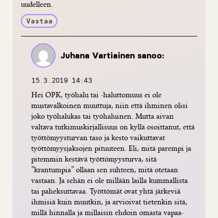
uudelleen.
Vastaa
Juhana Vartiainen
sanoo:
15.3.2019 14:43
Hei OPK, työhalu tai -haluttomuus ei ole
mustavalkoinen muuttuja, niin että ihminen olisi
joko työhalukas tai työhaluinen. Mutta aivan
valtava tutkimuskirjallisuus on kyllä osoittanut, että
työttömyysturvan taso ja kesto vaikuttavat
työttömyysjaksojen pituuteen. Eli, mitä parempi ja
pitemmin kestävä työttömyysturva, sitä
”krantumpia” ollaan sen suhteen, mitä otetaan
vastaan. Ja sehän ei ole millään lailla kummallista
tai paheksuttavaa. Työttömät ovat yhtä järkeviä
ihmisiä kuin muutkin, ja arvioivat tietenkin sitä,
millä hinnalla ja millaisin ehdoin omasta vapaa-