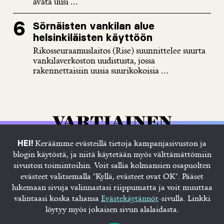
avata uusi ...
Sörnäisten vankilan alue
helsinkiläisten käyttöön
Rikosseuraamuslaitos (Rise) suunnittelee suurta
vankilaverkoston uudistusta, jossa
rakennettaisiin uusia suurikokoisia ...
Keräämme evästeillä tietoja kampanjasivuston ja
HEI!
blogin käytöstä, ja niitä käytetään myös välttämättömiin
sivuston toimintoihin. Voit sallia kolmansien osapuolten
evästeet valitsemalla "Kyllä, evästeet ovat OK". Pääset
lukemaan sivuja valinnastasi riippumatta ja voit muuttaa
Etusivu
Juhana
Blogi
Tietosuojaseloste
valintaasi koska tahansa
Evästekäytännöt
-sivulla. Linkki
Evästekäytännöt
löytyy myös jokaisen sivun alalaidasta.