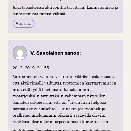
Joka tapauksessa aktivointia tarvitaan. Lannistumista ja
lannistamista pitäisi välttää.
Vastaa
V. Savolainen
sanoo:
20.2.2019 21:55
Vartiainen on valitettavasti osin väärässä uskoessaan,
että aktiivimalli vaikuttaa työttömien käyttäytymiseen
niin, että työtä haettaisiin hanakammin ja
työtarjouksiin tartuttaisiin vähemmän nirsoillen.
Samaten uskoessaan, että on ”aivan liian helppoa
täyttää aktiivisuusehto” – ainakin jos työnhakija
osallistuu mieluummin oikeasti saatavilla oleviin
työtilaisuuksiin kuin tarpeettomaan kurssitukseen.
Ay-liikkeen ’taistelevan siiven’ saneluun kuulemma