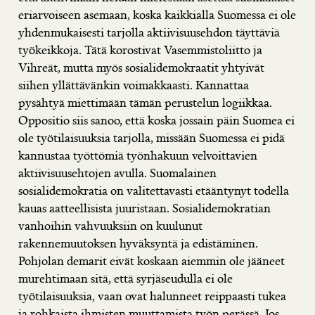
eriarvoiseen asemaan, koska kaikkialla Suomessa ei ole
yhdenmukaisesti tarjolla aktiivisuusehdon täyttäviä
työkeikkoja. Tätä korostivat Vasemmistoliitto ja
Vihreät, mutta myös sosialidemokraatit yhtyivät
siihen yllättävänkin voimakkaasti. Kannattaa
pysähtyä miettimään tämän perustelun logiikkaa.
Oppositio siis sanoo, että koska jossain päin Suomea ei
ole työtilaisuuksia tarjolla, missään Suomessa ei pidä
kannustaa työttömiä työnhakuun velvoittavien
aktiivisuusehtojen avulla. Suomalainen
sosialidemokratia on valitettavasti etääntynyt todella
kauas aatteellisista juuristaan. Sosialidemokratian
vanhoihin vahvuuksiin on kuulunut
rakennemuutoksen hyväksyntä ja edistäminen.
Pohjolan demarit eivät koskaan aiemmin ole jääneet
murehtimaan sitä, että syrjäseudulla ei ole
työtilaisuuksia, vaan ovat halunneet reippaasti tukea
ja rohkaista ihmisten muuttamista työn perässä. Jos