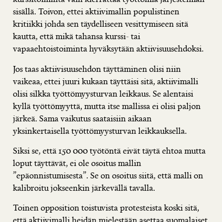
sisällä. Toivon, ettei aktiivimallin populistinen
kritiikki johda sen täydelliseen vesittymiseen sitä
kautta, että mikä tahansa kurssi- tai
vapaaehtoistoiminta hyväksytään aktiivisuusehdoksi.
Jos taas aktiivisuusehdon täyttäminen olisi niin
vaikeaa, ettei juuri kukaan täyttäisi sitä, aktiivimalli
olisi silkka työttömyysturvan leikkaus. Se alentaisi
kyllä työttömyyttä, mutta itse mallissa ei olisi paljon
järkeä. Sama vaikutus saataisiin aikaan
yksinkertaisella työttömyysturvan leikkauksella.
Siksi se, että 150 000 työtöntä eivät täytä ehtoa mutta
loput täyttävät, ei ole osoitus mallin
”epäonnistumisesta”. Se on osoitus siitä, että malli on
kalibroitu jokseenkin järkevällä tavalla.
Toinen opposition toistuvista protesteista koski sitä,
että aktiivimalli heidän mielestään asettaa suomalaiset