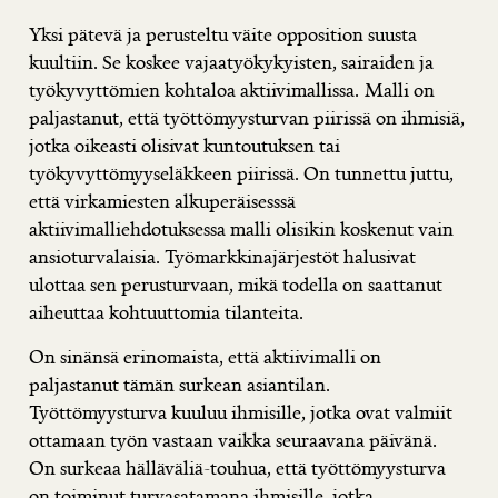
Yksi pätevä ja perusteltu väite opposition suusta
kuultiin. Se koskee vajaatyökykyisten, sairaiden ja
työkyvyttömien kohtaloa aktiivimallissa. Malli on
paljastanut, että työttömyysturvan piirissä on ihmisiä,
jotka oikeasti olisivat kuntoutuksen tai
työkyvyttömyyseläkkeen piirissä. On tunnettu juttu,
että virkamiesten alkuperäisesssä
aktiivimalliehdotuksessa malli olisikin koskenut vain
ansioturvalaisia. Työmarkkinajärjestöt halusivat
ulottaa sen perusturvaan, mikä todella on saattanut
aiheuttaa kohtuuttomia tilanteita.
On sinänsä erinomaista, että aktiivimalli on
paljastanut tämän surkean asiantilan.
Työttömyysturva kuuluu ihmisille, jotka ovat valmiit
ottamaan työn vastaan vaikka seuraavana päivänä.
On surkeaa hälläväliä-touhua, että työttömyysturva
on toiminut turvasatamana ihmisille, jotka