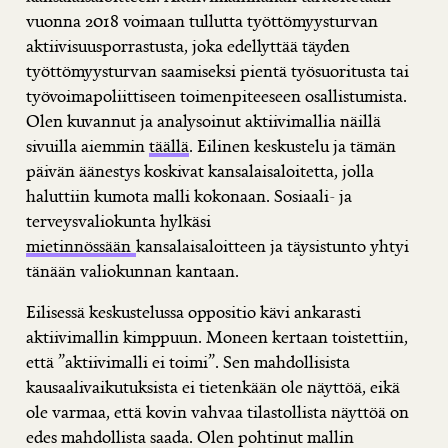
vuonna 2018 voimaan tullutta työttömyysturvan
aktiivisuusporrastusta, joka edellyttää täyden
työttömyysturvan saamiseksi pientä työsuoritusta tai
työvoimapoliittiseen toimenpiteeseen osallistumista.
Olen kuvannut ja analysoinut aktiivimallia näillä
sivuilla aiemmin
täällä
. Eilinen keskustelu ja tämän
päivän äänestys koskivat kansalaisaloitetta, jolla
haluttiin kumota malli kokonaan. Sosiaali- ja
terveysvaliokunta hylkäsi
mietinnössään
kansalaisaloitteen ja täysistunto yhtyi
tänään valiokunnan kantaan.
Eilisessä keskustelussa oppositio kävi ankarasti
aktiivimallin kimppuun. Moneen kertaan toistettiin,
että ”aktiivimalli ei toimi”. Sen mahdollisista
kausaalivaikutuksista ei tietenkään ole näyttöä, eikä
ole varmaa, että kovin vahvaa tilastollista näyttöä on
edes mahdollista saada. Olen pohtinut mallin