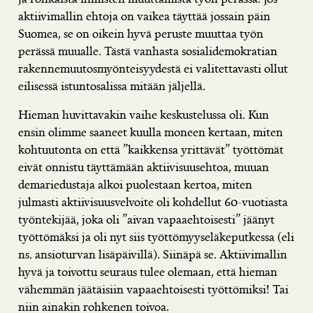
aktiivimallin ehtoja on vaikea täyttää jossain päin
Suomea, se on oikein hyvä peruste muuttaa työn
perässä muualle. Tästä vanhasta sosialidemokratian
rakennemuutosmyönteisyydestä ei valitettavasti ollut
eilisessä istuntosalissa mitään jäljellä.
Hieman huvittavakin vaihe keskustelussa oli. Kun
ensin olimme saaneet kuulla moneen kertaan, miten
kohtuutonta on että ”kaikkensa yrittävät” työttömät
eivät onnistu täyttämään aktiivisuusehtoa, muuan
demariedustaja alkoi puolestaan kertoa, miten
julmasti aktiivisuusvelvoite oli kohdellut 60-vuotiasta
työntekijää, joka oli ”aivan vapaaehtoisesti” jäänyt
työttömäksi ja oli nyt siis työttömyyseläkeputkessa (eli
ns. ansioturvan lisäpäivillä). Siinäpä se. Aktiivimallin
hyvä ja toivottu seuraus tulee olemaan, että hieman
vähemmän jäätäisiin vapaaehtoisesti työttömiksi! Tai
niin ainakin rohkenen toivoa.