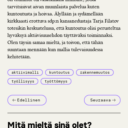
tarvitsisivat aivan muunlaista palvelua kuten
kuntoutusta ja hoivaa. Älyllään ja sydämellään
kirkkaasti erottuva sdp:n kansanedustaja Tarja Filatov
totesikin keskustelussa, että kuntoutus olisi perusteltua
hyväksyä aktiivisuusehdon täyttäväksi toiminnaksi.
Olen täysin samaa mieltä, ja toivon, että tähän
suuntaan mennään kun mallia tulevaisuudessa
kehitetään.
aktiivimalli
kuntoutus
rakennemuutos
työllisyys
työttömyys
Edellinen
Seuraava
Mitä mieltä sinä olet?