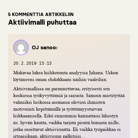
5 KOMMENTTIA ARTIKKELIIN
Aktiivimalli puhuttaa
OJ
sanoo:
20.2.2019 15:13
Mukavaa lukea kiihkotonta analyysia Juhana. Uskon
löytäneeni oman ehdokkaani näihin vaaleihin.
Aktiivimallissa on parannettavaa, erityisesti sen
koskiessa työkyvyttömiä ja sairaita. Samoin mietityttää
valmiiksi heikossa asemassa olevien ihmisten
motivointi kepittämällä ja työttömyysturvan
leikkaamisella. Eikö ennemmin kannattaisi lähestyä
ns. hyvän kautta, vaikka tarjota pientä bonusta niille,
jotka osoittavat aktiivisuutta. Eli vaikka työpaikkaa ei
irtoaisikaan, aktiivisuus palkitsisi…